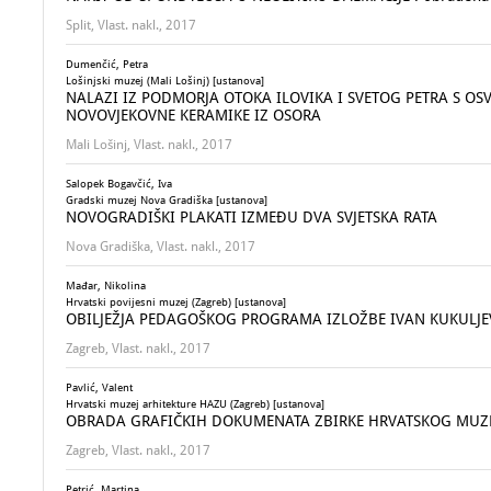
Split, Vlast. nakl., 2017
Dumenčić, Petra
Lošinjski muzej (Mali Lošinj) [ustanova]
NALAZI IZ PODMORJA OTOKA ILOVIKA I SVETOG PETRA S O
NOVOVJEKOVNE KERAMIKE IZ OSORA
Mali Lošinj, Vlast. nakl., 2017
Salopek Bogavčić, Iva
Gradski muzej Nova Gradiška [ustanova]
NOVOGRADIŠKI PLAKATI IZMEĐU DVA SVJETSKA RATA
Nova Gradiška, Vlast. nakl., 2017
Mađar, Nikolina
Hrvatski povijesni muzej (Zagreb) [ustanova]
OBILJEŽJA PEDAGOŠKOG PROGRAMA IZLOŽBE IVAN KUKULJEV
Zagreb, Vlast. nakl., 2017
Pavlić, Valent
Hrvatski muzej arhitekture HAZU (Zagreb) [ustanova]
OBRADA GRAFIČKIH DOKUMENATA ZBIRKE HRVATSKOG MUZE
Zagreb, Vlast. nakl., 2017
Petrić, Martina