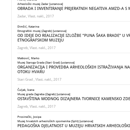
Arheološki muzej Zadar [ustanova]
OBRADA I INVENTIRANJE PRIJERATNIH NEGATIVA AMZD-A 
Zadar, Vlast. nakl., 2017
Dimšić, Katarina
Etnografski muzej (Zagreb) [ustanova]
OD IDEJE DO REALIZACIJE IZLOŽBE "PUNA ŠAKA BRADE" U 
ETNOGRAFSKOM MUZEJU
Zagreb, Vlast. nakl., 2017
Matković, Marko
Muzej Staroga Grada (Stari Grad) [ustanova]
ORGANIZACIJA I PROVEDBA ARHEOLOŠKIH ISTRAŽIVANJA N
OTOKU HVARU
Stari Grad , Vlast. nakl., 2017
Čuljak, Ivana
Muzej grada Zagreba (Zagreb) [ustanova]
OSTAVŠTINA MODNOG DIZAJNERA TVORNICE KAMENSKO ZD
Zagreb, Vlast. nakl., 2017
Prosinečki, Josipa
Muzej hrvatskih arheoloških spomenika (Split) [ustanova]
PEDAGOŠKA DJELATNOST U MUZEJU HRVATSKIH ARHEOLOŠKI