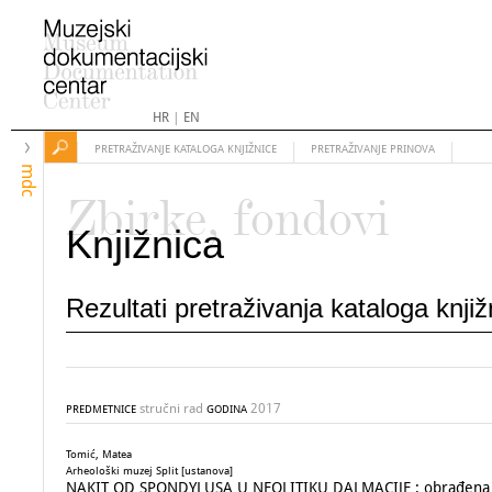
HR
|
EN
PRETRAŽIVANJE KATALOGA KNJIŽNICE
PRETRAŽIVANJE PRINOVA
mdc
Zbirke, fondovi
Knjižnica
Rezultati pretraživanja kataloga knji
stručni rad
2017
PREDMETNICE
GODINA
Tomić, Matea
Arheološki muzej Split [ustanova]
NAKIT OD SPONDYLUSA U NEOLITIKU DALMACIJE : obrađena ško