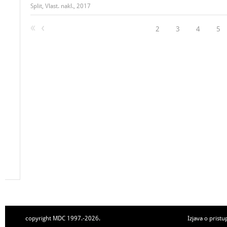
Split, Vlast. nakl., 2017
2
3
4
5
copyright MDC 1997.-2026.
Izjava o pristu