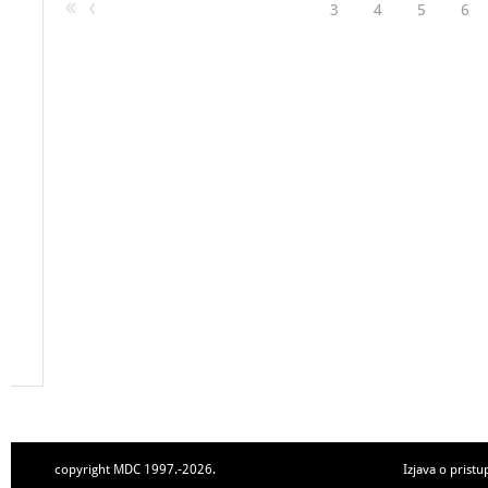
3
4
5
6
copyright MDC 1997.-2026.
Izjava o pristu