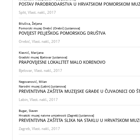
POSTAV PAROBRODARSTVA U HRVATSKOM POMORSKOM MUZE
Split, Vlast. nakl., 2017
Bilušica, Željana
Pomorski muzej Orebić (Orebić) [ustanova]
POVIJEST PELJEŠKOG POMORSKOG DRUŠTVA
Orebić, Vlast. nakl., 2017
Klasnić, Marijana
Gradski muzej Bjelovar [ustanova]
PRAPOVIJESNI LOKALITET MALO KORENOVO
Bjelovar, Vlast. nakl., 2017
Negovanović, Milan
Narodni muzej (Labin) [ustanova]
PREVENTIVNA ZAŠTITA MUZEJSKE GRAĐE U ČUVAONICI OD Š
Labin, Vlast. nakl., 2017
Bugar, Slaven
Hrvatski muzej naivne umjetnosti (Zagreb) [ustanova]
PREVENTIVNA ZAŠTITA SLIKA NA STAKLU U HRVATSKOM MUZ
Zagreb, Vlast. nakl., 2017