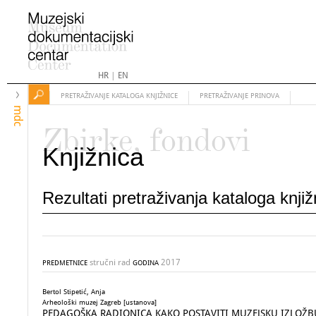
HR
|
EN
PRETRAŽIVANJE KATALOGA KNJIŽNICE
PRETRAŽIVANJE PRINOVA
mdc
Zbirke, fondovi
Knjižnica
Rezultati pretraživanja kataloga knji
stručni rad
2017
PREDMETNICE
GODINA
Bertol Stipetić, Anja
Arheološki muzej Zagreb [ustanova]
PEDAGOŠKA RADIONICA KAKO POSTAVITI MUZEJSKU IZLOŽB