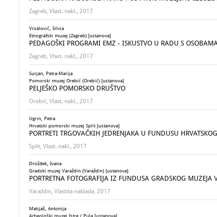
Zagreb, Vlast. nakl., 2017
Vrsalović, Silvia
Etnografski muzej (Zagreb) [ustanova]
PEDAGOŠKI PROGRAMI EMZ - ISKUSTVO U RADU S OSOBAM
Zagreb, Vlast. nakl., 2017
Surjan, Petra-Marija
Pomorski muzej Orebić (Orebić) [ustanova]
PELJEŠKO POMORSKO DRUŠTVO
Orebić, Vlast. nakl., 2017
Ugrin, Petra
Hrvatski pomorski muzej Split [ustanova]
PORTRETI TRGOVAČKIH JEDRENJAKA U FUNDUSU HRVATSKO
Split, Vlast. nakl., 2017
Drožđek, Ivana
Gradski muzej Varaždin (Varaždin) [ustanova]
PORTRETNA FOTOGRAFIJA IZ FUNDUSA GRADSKOG MUZEJA VAR
Varaždin, Vlastita naklada, 2017
Matijaš, Antonija
Arheološki muzej Istre / Pula [ustanova]