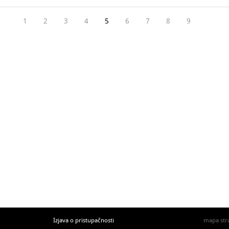
1
2
3
4
5
6
7
8
9
Izjava o pristupačnosti
mapa str