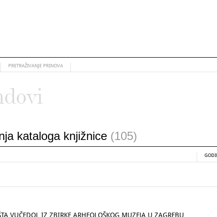
PRETRAŽIVANJE PRINOVA
ndovi
anja kataloga knjižnice
(105)
GODI
ŠTA VUČEDOL IZ ZBIRKE ARHEOLOŠKOG MUZEJA U ZAGREBU