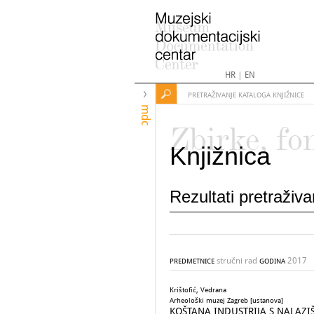
HR
|
EN
PRETRAŽIVANJE KATALOGA KNJIŽNICE
mdc
Zbirke, fo
Knjižnica
Rezultati pretraživ
stručni rad
2017
PREDMETNICE
GODINA
Krištofić, Vedrana
Arheološki muzej Zagreb [ustanova]
KOŠTANA INDUSTRIJA S NALAZI