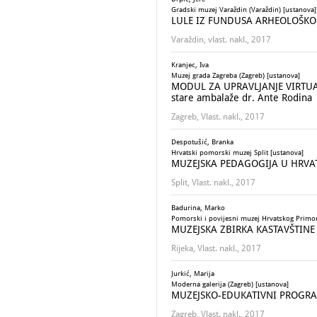
Gradski muzej Varaždin (Varaždin) [ustanova]
LULE IZ FUNDUSA ARHEOLOŠKO
Varaždin, vlast. nakl., 2017
Kranjec, Iva
Muzej grada Zagreba (Zagreb) [ustanova]
MODUL ZA UPRAVLJANJE VIRTUA
stare ambalaže dr. Ante Rodina
Zagreb, Vlast. nakl., 2017
Despotušić, Branka
Hrvatski pomorski muzej Split [ustanova]
MUZEJSKA PEDAGOGIJA U HRV
Split, Vlast. nakl., 2017
Badurina, Marko
Pomorski i povijesni muzej Hrvatskog Primorj
MUZEJSKA ZBIRKA KASTAVŠTINE
Rijeka, Vlast. nakl., 2017
Jurkić, Marija
Moderna galerija (Zagreb) [ustanova]
MUZEJSKO-EDUKATIVNI PROGRAM
Zagreb, Vlast. nakl., 2017