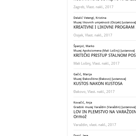
Zagreb, Vlast. nakl., 2017
Delalić Vetengl, Kristina
Muzej likovnih umjetnosti (Osijek) [ustanova]
KREATIVNI I LIKOVNI PROGRAM
Osijek, Vlast. nakl., 2017
Španjol, Marko
Muzej Apoksiomena (Mali Lošinj) [ustanova]
KRITIČKI PRISTUP STALNOM P
Mali Lošinj, Vlast. nakl., 2017
Gačić, Marija
Muzej Đakovštine (Đakovo) [ustanova]
KUSTOS NAKON KUSTOSA
Đakovo, Vlast. nakl., 2017
Kovačić, Anja
Gradski muzej Varaždin (Varaždin) [ustanova]
LOV IN PLEMSTVO NA VARAŽDINSK
Ormož
Varaždin, vlast. nakl., 2017
Drpić, Jere