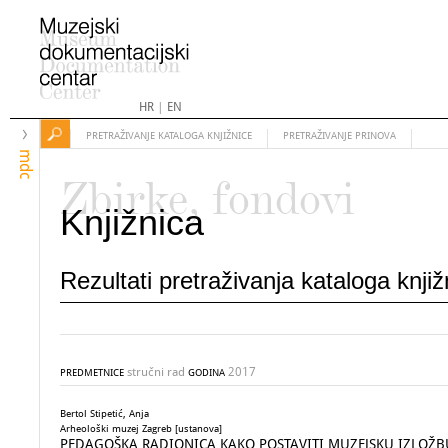
HR
|
EN
PRETRAŽIVANJE KATALOGA KNJIŽNICE
PRETRAŽIVANJE PRINOVA
mdc
Zbirke, fondovi
Knjižnica
Rezultati pretraživanja kataloga knji
stručni rad
2017
PREDMETNICE
GODINA
Bertol Stipetić, Anja
Arheološki muzej Zagreb [ustanova]
PEDAGOŠKA RADIONICA KAKO POSTAVITI MUZEJSKU IZLOŽB