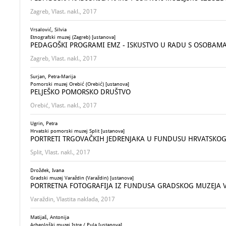
Zagreb, Vlast. nakl., 2017
Vrsalović, Silvia
Etnografski muzej (Zagreb) [ustanova]
PEDAGOŠKI PROGRAMI EMZ - ISKUSTVO U RADU S OSOBAM
Zagreb, Vlast. nakl., 2017
Surjan, Petra-Marija
Pomorski muzej Orebić (Orebić) [ustanova]
PELJEŠKO POMORSKO DRUŠTVO
Orebić, Vlast. nakl., 2017
Ugrin, Petra
Hrvatski pomorski muzej Split [ustanova]
PORTRETI TRGOVAČKIH JEDRENJAKA U FUNDUSU HRVATSKO
Split, Vlast. nakl., 2017
Drožđek, Ivana
Gradski muzej Varaždin (Varaždin) [ustanova]
PORTRETNA FOTOGRAFIJA IZ FUNDUSA GRADSKOG MUZEJA VAR
Varaždin, Vlastita naklada, 2017
Matijaš, Antonija
Arheološki muzej Istre / Pula [ustanova]