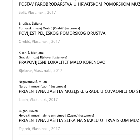
POSTAV PAROBRODARSTVA U HRVATSKOM POMORSKOM MUZE
Split, Vlast. nakl., 2017
Bilušica, Željana
Pomorski muzej Orebić (Orebić) [ustanova]
POVIJEST PELJEŠKOG POMORSKOG DRUŠTVA
Orebić, Vlast. nakl., 2017
Klasnić, Marijana
Gradski muzej Bjelovar [ustanova]
PRAPOVIJESNI LOKALITET MALO KORENOVO
Bjelovar, Vlast. nakl., 2017
Negovanović, Milan
Narodni muzej (Labin) [ustanova]
PREVENTIVNA ZAŠTITA MUZEJSKE GRAĐE U ČUVAONICI OD Š
Labin, Vlast. nakl., 2017
Bugar, Slaven
Hrvatski muzej naivne umjetnosti (Zagreb) [ustanova]
PREVENTIVNA ZAŠTITA SLIKA NA STAKLU U HRVATSKOM MUZ
Zagreb, Vlast. nakl., 2017