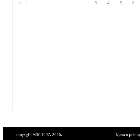
3
4
5
6
copyright MDC 1997.-2026.
Izjava o pristu