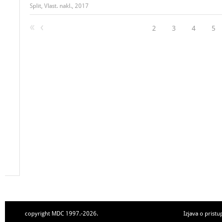
Split, Vlast. nakl., 2017
2
3
4
5
copyright MDC 1997.-2026.
Izjava o pristu