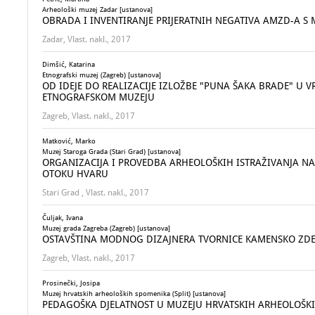
Arheološki muzej Zadar [ustanova]
OBRADA I INVENTIRANJE PRIJERATNIH NEGATIVA AMZD-A 
Zadar, Vlast. nakl., 2017
Dimšić, Katarina
Etnografski muzej (Zagreb) [ustanova]
OD IDEJE DO REALIZACIJE IZLOŽBE "PUNA ŠAKA BRADE" U 
ETNOGRAFSKOM MUZEJU
Zagreb, Vlast. nakl., 2017
Matković, Marko
Muzej Staroga Grada (Stari Grad) [ustanova]
ORGANIZACIJA I PROVEDBA ARHEOLOŠKIH ISTRAŽIVANJA N
OTOKU HVARU
Stari Grad , Vlast. nakl., 2017
Čuljak, Ivana
Muzej grada Zagreba (Zagreb) [ustanova]
OSTAVŠTINA MODNOG DIZAJNERA TVORNICE KAMENSKO ZD
Zagreb, Vlast. nakl., 2017
Prosinečki, Josipa
Muzej hrvatskih arheoloških spomenika (Split) [ustanova]
PEDAGOŠKA DJELATNOST U MUZEJU HRVATSKIH ARHEOLOŠKI