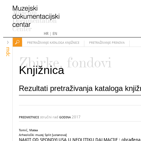
HR
|
EN
PRETRAŽIVANJE KATALOGA KNJIŽNICE
PRETRAŽIVANJE PRINOVA
mdc
Zbirke, fondovi
Knjižnica
Rezultati pretraživanja kataloga knji
stručni rad
2017
PREDMETNICE
GODINA
Tomić, Matea
Arheološki muzej Split [ustanova]
NAKIT OD SPONDYLUSA U NEOLITIKU DALMACIJE : obrađena ško