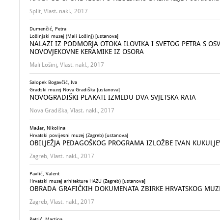
Split, Vlast. nakl., 2017
Dumenčić, Petra
Lošinjski muzej (Mali Lošinj) [ustanova]
NALAZI IZ PODMORJA OTOKA ILOVIKA I SVETOG PETRA S O
NOVOVJEKOVNE KERAMIKE IZ OSORA
Mali Lošinj, Vlast. nakl., 2017
Salopek Bogavčić, Iva
Gradski muzej Nova Gradiška [ustanova]
NOVOGRADIŠKI PLAKATI IZMEĐU DVA SVJETSKA RATA
Nova Gradiška, Vlast. nakl., 2017
Mađar, Nikolina
Hrvatski povijesni muzej (Zagreb) [ustanova]
OBILJEŽJA PEDAGOŠKOG PROGRAMA IZLOŽBE IVAN KUKULJEV
Zagreb, Vlast. nakl., 2017
Pavlić, Valent
Hrvatski muzej arhitekture HAZU (Zagreb) [ustanova]
OBRADA GRAFIČKIH DOKUMENATA ZBIRKE HRVATSKOG MUZE
Zagreb, Vlast. nakl., 2017
Petrić, Martina