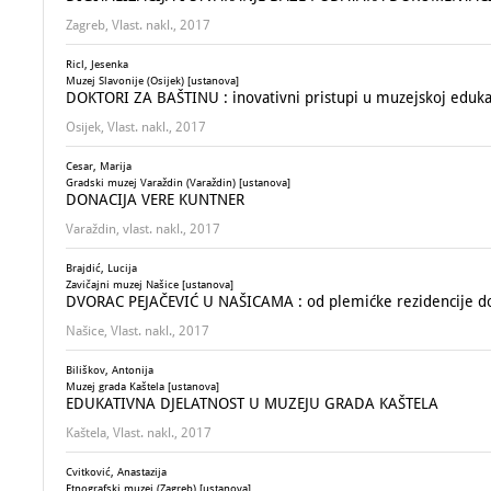
Zagreb, Vlast. nakl., 2017
Ricl, Jesenka
Muzej Slavonije (Osijek) [ustanova]
DOKTORI ZA BAŠTINU : inovativni pristupi u muzejskoj edukaci
Osijek, Vlast. nakl., 2017
Cesar, Marija
Gradski muzej Varaždin (Varaždin) [ustanova]
DONACIJA VERE KUNTNER
Varaždin, vlast. nakl., 2017
Brajdić, Lucija
Zavičajni muzej Našice [ustanova]
DVORAC PEJAČEVIĆ U NAŠICAMA : od plemićke rezidencije 
Našice, Vlast. nakl., 2017
Biliškov, Antonija
Muzej grada Kaštela [ustanova]
EDUKATIVNA DJELATNOST U MUZEJU GRADA KAŠTELA
Kaštela, Vlast. nakl., 2017
Cvitković, Anastazija
Etnografski muzej (Zagreb) [ustanova]