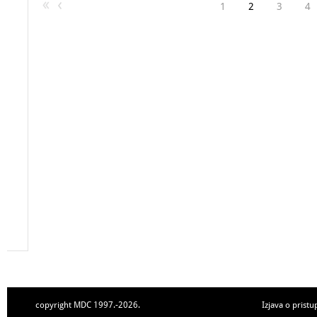
1
2
3
4
copyright MDC 1997.-2026.
Izjava o pristu