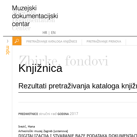
HR
|
EN
PRETRAŽIVANJE KATALOGA KNJIŽNICE
PRETRAŽIVANJE PRINOVA
mdc
Zbirke, fondovi
Knjižnica
Rezultati pretraživanja kataloga knji
stručni rad
2017
PREDMETNICE
GODINA
Ivezić, Hana
Arheološki muzej Zagreb [ustanova]
DIGITALIZACIJA I STVARANJE BAZE PODATAKA DOKUMENTAC