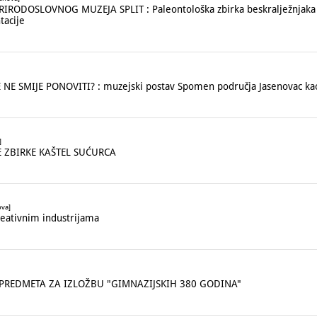
IRODOSLOVNOG MUZEJA SPLIT : Paleontološka zbirka beskralježnjaka 
tacije
NE SMIJE PONOVITI? : muzejski postav Spomen područja Jasenovac kao
]
E ZBIRKE KAŠTEL SUĆURCA
ova]
eativnim industrijama
 PREDMETA ZA IZLOŽBU "GIMNAZIJSKIH 380 GODINA"