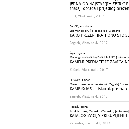
JEDNA OD NAJSTARIJIH ZBIRKI PR
značaj, obrada i prijedlog prezen
Split, Vlast. nakl., 2017
Benčić, Andriana
Spomen područje Jasenovac [ustanova]
KAKO PREZENTIRATI ONO ŠTO SE 
Zagreb, Vlast. nakl., 2017
Žaja, Dijana
Muzej grada Kaštela (Kaštel Lukšić) [ustanova
KAMENI PREDMETI IZ ZAVIČAJN
Kaštela, Vlast. nakl., 2017
El Sayed, Hanan
Muzej suvremene umjetnosti (Zagreb) [ustan
KAMP @ MSU : iskorak prema kr
Zagreb, Vlast. nakl., 2017
Harjač, Jelena
Gradski muzej Varaždin (Varaždin) [ustanova]
KATALOGIZACIJA PRIKUPLJENIH
Varaždin, vlast. nakl., 2017