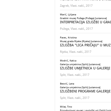
Zagreb, Vlast. nakl., 2017
Marić, Ljiljana
Gradski muzej Požega (Požega) [ustanova]
INTERPRETACIJA IZLOŽBI U GRA
Požega, Vlast. nakl., 2017
Pavec, Kristina
Muzej grada Rijeke (Rijeka) [ustanova]
IZLOŽBA "LICA PRIČAJU" U MUZ
Rijeka, Vlast. nakl., 2017
Modrić, Katica
Galerija umjetnina (Split) [ustanova]
IZLOŽBE UMJETNICA U GALERI
Split, Vlast. nakl., 2017
Beović, Lana
Galerija umjetnina (Split) [ustanova]
IZLOŽBENI PROGRAMI GALERIJE
Split, Vlast. nakl., 2017
Milat, Tino
Prirodoslovni muzej i zoološki vrt (Split) [us