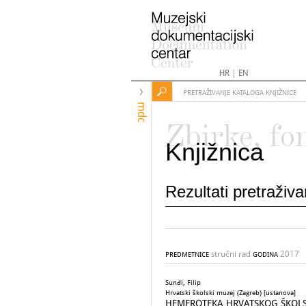
HR
|
EN
PRETRAŽIVANJE KATALOGA KNJIŽNICE
mdc
Zbirke, fo
Knjižnica
Rezultati pretraživ
stručni rad
2017
PREDMETNICE
GODINA
Sunđi, Filip
Hrvatski školski muzej (Zagreb) [ustanova]
HEMEROTEKA HRVATSKOG ŠKOL