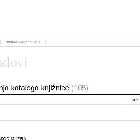
PRETRAŽIVANJE PRINOVA
ndovi
anja kataloga knjižnice
(105)
GODI
SKOG MUZEJA