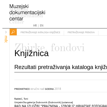
HR
|
EN
PRETRAŽIVANJE KATALOGA KNJIŽNICE
PRETRAŽIVANJE PRINOVA
mdc
Zbirke, fondovi
Knjižnica
Rezultati pretraživanja kataloga knji
stručni rad
2018
PREDMETNICE
GODINA
Radetić, Toni
Umjetnička galerija Dubrovnik (Dubrovnik) [ustanova]
RAD NA IZLOŽBI "PRAZNINA - IZBOR IZ HRVATSKE FOTOGRAFI