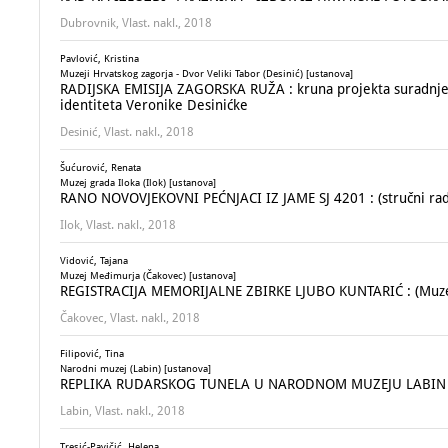
Dubrovnik, Vlast. nakl., 2018
Pavlović, Kristina
Muzeji Hrvatskog zagorja - Dvor Veliki Tabor (Desinić) [ustanova]
RADIJSKA EMISIJA ZAGORSKA RUŽA : kruna projekta suradnje OŠ
identiteta Veronike Desinićke
Desinić, Vlast. nakl., 2018
Šućurović, Renata
Muzej grada Iloka (Ilok) [ustanova]
RANO NOVOVJEKOVNI PEĆNJACI IZ JAME SJ 4201 : (stručni rad z
Ilok, Vlast. nakl., 2018
Vidović, Tajana
Muzej Međimurja (Čakovec) [ustanova]
REGISTRACIJA MEMORIJALNE ZBIRKE LJUBO KUNTARIĆ : (Muze
Čakovec, Vlast. nakl., 2018
Filipović, Tina
Narodni muzej (Labin) [ustanova]
REPLIKA RUDARSKOG TUNELA U NARODNOM MUZEJU LABIN : s
Labin, Vlast. nakl., 2018
Tresić-Pavičić, Helena