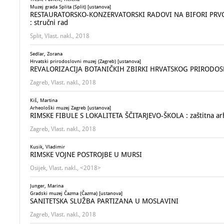
Muzej grada Splita (Split) [ustanova]
RESTAURATORSKO-KONZERVATORSKI RADOVI NA BIFORI PRVOG
: stručni rad
Split, Vlast. nakl., 2018
Sedlar, Zorana
Hrvatski prirodoslovni muzej (Zagreb) [ustanova]
REVALORIZACIJA BOTANIČKIH ZBIRKI HRVATSKOG PRIRODO
Zagreb, Vlast. nakl., 2018
Kiš, Martina
Arheološki muzej Zagreb [ustanova]
RIMSKE FIBULE S LOKALITETA ŠČITARJEVO-ŠKOLA : zaštitna arhe
Zagreb, Vlast. nakl., 2018
Kusik, Vladimir
RIMSKE VOJNE POSTROJBE U MURSI
Osijek, Vlast. nakl., <2018>
Junger, Marina
Gradski muzej Čazma (Čazma) [ustanova]
SANITETSKA SLUŽBA PARTIZANA U MOSLAVINI
Zagreb, Vlast. nakl., 2018