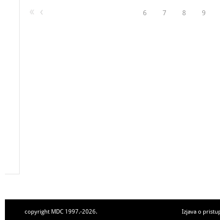
6
7
8
9
copyright MDC 1997.-2026.
Izjava o pristu