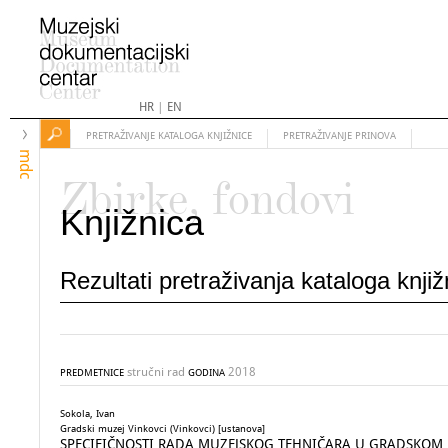
HR
|
EN
PRETRAŽIVANJE KATALOGA KNJIŽNICE
PRETRAŽIVANJE PRINOVA
mdc
Zbirke, fondovi
Knjižnica
Rezultati pretraživanja kataloga knji
stručni rad
2018
PREDMETNICE
GODINA
Sokola, Ivan
Gradski muzej Vinkovci (Vinkovci) [ustanova]
SPECIFIČNOSTI RADA MUZEJSKOG TEHNIČARA U GRADSKOM 