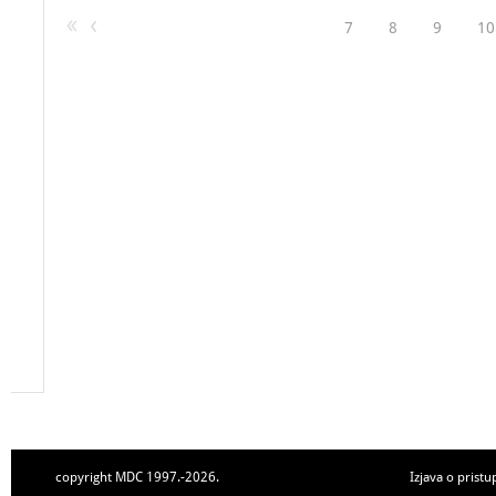
7
8
9
10
copyright MDC 1997.-2026.
Izjava o pristu