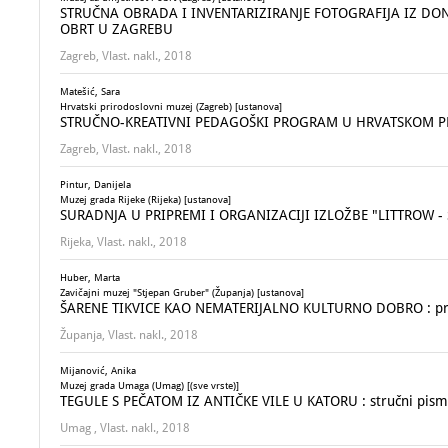
STRUČNA OBRADA I INVENTARIZIRANJE FOTOGRAFIJA IZ DONA
OBRT U ZAGREBU
Zagreb, Vlast. nakl., 2018
Matešić, Sara
Hrvatski prirodoslovni muzej (Zagreb) [ustanova]
STRUČNO-KREATIVNI PEDAGOŠKI PROGRAM U HRVATSKOM 
Zagreb, Vlast. nakl., 2018
Pintur, Danijela
Muzej grada Rijeke (Rijeka) [ustanova]
SURADNJA U PRIPREMI I ORGANIZACIJI IZLOŽBE "LITTROW - 
Rijeka, Vlast. nakl., 2018
Huber, Marta
Zavičajni muzej "Stjepan Gruber" (Županja) [ustanova]
ŠARENE TIKVICE KAO NEMATERIJALNO KULTURNO DOBRO : prim
Županja, Vlast. nakl., 2018
Mijanović, Anika
Muzej grada Umaga (Umag) [(sve vrste)]
TEGULE S PEČATOM IZ ANTIČKE VILE U KATORU : stručni pism
Umag , Vlast. nakl., 2018