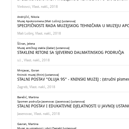
Vinkovci, Vlast. nakl., 2018
Andrijčić, Nikola
Muzej Apoksiomena (Mali Lošinj) [ustanova]
SPECIFIČNOSTI RADA MUZEJSKOG TEHNIČARA U MUZEJU A
Mali Lošinj, Vlast. nakl., 2018
Šćiran, Jelena
Muzej antičkog stakla (Zadar) [ustanova]
STAKLENI RITONI SA SJEVERNO DALMATINSKOG PODRUČJA
s.l. , Vlast. nakl., 2018
Mrnjavac, Goran
Kninski muzej (Knin) [ustanova]
STALNI POSTAV "OLUJA 95" - KNINSKI MUZEJ : (stručni pismen
Zagreb, Vlast. nakl., 2018
Barešić, Martina
Spomen područje Jasenovac (Jasenovac) [ustanova]
STALNI POSTAV I EDUKATIVNE DJELATNOSTI U JAVNOJ USTA
Jasenovac, Vlast. nakl., 2018
Gavran, Martina
Muzej za umjetnost i obrt (Zagreb) [ustanova]