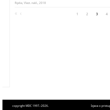
Rijeka, Vlast. nakl., 2018
1
2
3
4
copyright MDC 1997.-2026.
Izjava o pristu