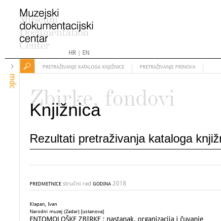
HR
|
EN
PRETRAŽIVANJE KATALOGA KNJIŽNICE
PRETRAŽIVANJE PRINOVA
mdc
Zbirke, fondovi
Knjižnica
Rezultati pretraživanja kataloga knji
stručni rad
2018
PREDMETNICE
GODINA
Klapan, Ivan
Narodni muzej (Zadar) [ustanova]
ENTOMOLOŠKE ZBIRKE : nastanak, organizacija i čuvanje