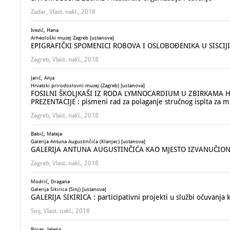
Zadar, Vlast. nakl., 2018
Ivezić, Hana
Arheološki muzej Zagreb [ustanova]
EPIGRAFIČKI SPOMENICI ROBOVA I OSLOBOĐENIKA U SISCIJI :
Zagreb, Vlast. nakl., 2018
Jarić, Anja
Hrvatski prirodoslovni muzej (Zagreb) [ustanova]
FOSILNI ŠKOLJKAŠI IZ RODA LYMNOCARDIUM U ZBIRKAMA 
PREZENTACIJE : pismeni rad za polaganje stručnog ispita za m
Zagreb, Vlast. nakl., 2018
Babić, Mateja
Galerija Antuna Augustinčića (Klanjec) [ustanova]
GALERIJA ANTUNA AUGUSTINČIĆA KAO MJESTO IZVANUČION
Zagreb, Vlast. nakl., 2018
Modrić, Dragana
Galerija Sikirica (Sinj) [ustanova]
GALERIJA SIKIRICA : participativni projekti u službi očuvanj
Sinj, Vlast. nakl., 2018
Boras, Jelena