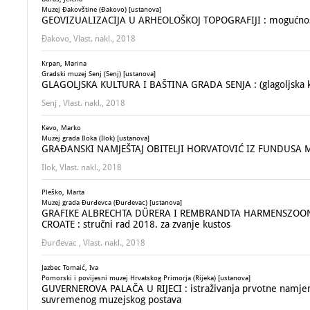
Muzej Đakovštine (Đakovo) [ustanova]
GEOVIZUALIZACIJA U ARHEOLOŠKOJ TOPOGRAFIJI : mogućnost
Đakovo, Vlast. nakl., 2018
Krpan, Marina
Gradski muzej Senj (Senj) [ustanova]
GLAGOLJSKA KULTURA I BAŠTINA GRADA SENJA : (glagoljska kal
Senj , Vlast. nakl., 2018
Kevo, Marko
Muzej grada Iloka (Ilok) [ustanova]
GRAĐANSKI NAMJEŠTAJ OBITELJI HORVATOVIĆ IZ FUNDUSA 
Ilok, Vlast. nakl., 2018
Pleško, Marta
Muzej grada Đurđevca (Đurđevac) [ustanova]
GRAFIKE ALBRECHTA DÜRERA I REMBRANDTA HARMENSZOON V
CROATE : stručni rad 2018. za zvanje kustos
Đurđevac , Vlast. nakl., 2018
Jazbec Tomaić, Iva
Pomorski i povijesni muzej Hrvatskog Primorja (Rijeka) [ustanova]
GUVERNEROVA PALAČA U RIJECI : istraživanja prvotne namjene 
suvremenog muzejskog postava