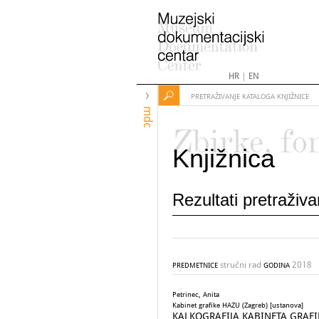
HR
|
EN
PRETRAŽIVANJE KATALOGA KNJIŽNICE
mdc
Zbirke, fo
Knjižnica
Rezultati pretraživ
stručni rad
2018
PREDMETNICE
GODINA
Petrinec, Anita
Kabinet grafike HAZU (Zagreb) [ustanova]
KALKOGRAFIJA KABINETA GRAFI