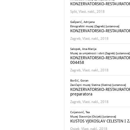
KONZERVATORSKO-RESTAURATORS
Split, Vlast. nakl., 2018
Gašparić, Adrijana
Etnografski muzej (Zagreb) [ustanova]
KONZERVATORSKO-RESTAURATOR
Zagreb, Vlast. nakl., 2018
Salopek, Ana-Marija
Muzej za umjetnost i obrt (Zagreb) [ustanova]
KONZERVATORSKO-RESTAURATOR
004458
Zagreb, Vlast. nakl., 2018
Boršić, Goran
Zavičajni muzej Slatina (Slatina) [ustanova]
KONZERVATORSKO-RESTAURATORSK
preparatora
Zagreb, Vlast. nakl., 2018
Cvijanović, Tea
Muzej Slavonije (Osijek) [ustanova]
KUSTOS VJEKOSLAV CELESTIN I
Osijek, Vlast. nakl., 2018