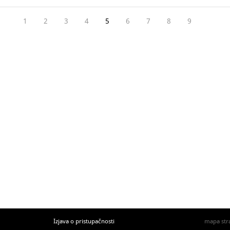
1
2
3
4
5
6
7
8
9
Izjava o pristupačnosti
mapa str