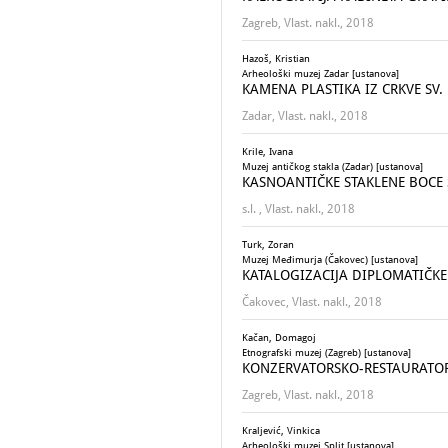
Zagreb, Vlast. nakl., 2018
Hazoš, Kristian
Arheološki muzej Zadar [ustanova]
KAMENA PLASTIKA IZ CRKVE SV. M
Zadar, Vlast. nakl., 2018
Krile, Ivana
Muzej antičkog stakla (Zadar) [ustanova]
KASNOANTIČKE STAKLENE BOCE 
s.l. , Vlast. nakl., 2018
Turk, Zoran
Muzej Međimurja (Čakovec) [ustanova]
KATALOGIZACIJA DIPLOMATIČK
Čakovec, Vlast. nakl., 2018
Kačan, Domagoj
Etnografski muzej (Zagreb) [ustanova]
KONZERVATORSKO-RESTAURATOR
Zagreb, Vlast. nakl., 2018
Kraljević, Vinkica
Arheološki muzej Split [ustanova]