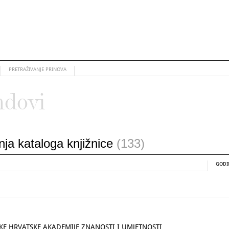
PRETRAŽIVANJE PRINOVA
ndovi
anja kataloga knjižnice
(133)
GODI
KE HRVATSKE AKADEMIJE ZNANOSTI I UMJETNOSTI