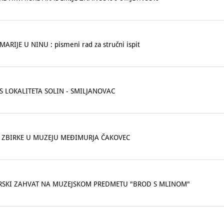
ARIJE U NINU : pismeni rad za stručni ispit
S LOKALITETA SOLIN - SMILJANOVAC
E ZBIRKE U MUZEJU MEĐIMURJA ČAKOVEC
SKI ZAHVAT NA MUZEJSKOM PREDMETU "BROD S MLINOM"