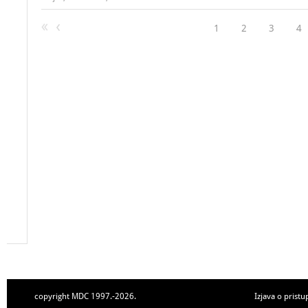
1
2
3
4
copyright MDC 1997.-2026.
Izjava o pristu