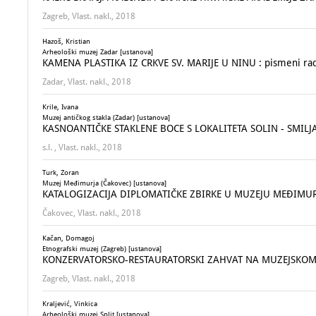
Zagreb, Vlast. nakl., 2018
Hazoš, Kristian
Arheološki muzej Zadar [ustanova]
KAMENA PLASTIKA IZ CRKVE SV. MARIJE U NINU : pismeni rad z
Zadar, Vlast. nakl., 2018
Krile, Ivana
Muzej antičkog stakla (Zadar) [ustanova]
KASNOANTIČKE STAKLENE BOCE S LOKALITETA SOLIN - SMIL
s.l. , Vlast. nakl., 2018
Turk, Zoran
Muzej Međimurja (Čakovec) [ustanova]
KATALOGIZACIJA DIPLOMATIČKE ZBIRKE U MUZEJU MEĐIMU
Čakovec, Vlast. nakl., 2018
Kačan, Domagoj
Etnografski muzej (Zagreb) [ustanova]
KONZERVATORSKO-RESTAURATORSKI ZAHVAT NA MUZEJSKO
Zagreb, Vlast. nakl., 2018
Kraljević, Vinkica
Arheološki muzej Split [ustanova]