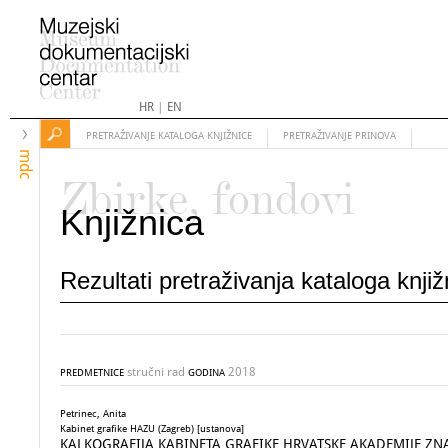
HR
|
EN
PRETRAŽIVANJE KATALOGA KNJIŽNICE
PRETRAŽIVANJE PRINOVA
mdc
Zbirke, fondovi
Knjižnica
Rezultati pretraživanja kataloga knji
stručni rad
2018
PREDMETNICE
GODINA
Petrinec, Anita
Kabinet grafike HAZU (Zagreb) [ustanova]
KALKOGRAFIJA KABINETA GRAFIKE HRVATSKE AKADEMIJE ZN