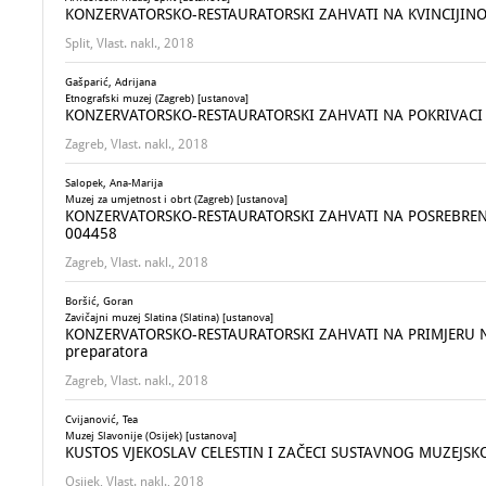
KONZERVATORSKO-RESTAURATORSKI ZAHVATI NA KVINCIJINOM
Split, Vlast. nakl., 2018
Gašparić, Adrijana
Etnografski muzej (Zagreb) [ustanova]
KONZERVATORSKO-RESTAURATORSKI ZAHVATI NA POKRIVACI
Zagreb, Vlast. nakl., 2018
Salopek, Ana-Marija
Muzej za umjetnost i obrt (Zagreb) [ustanova]
KONZERVATORSKO-RESTAURATORSKI ZAHVATI NA POSREBREN
004458
Zagreb, Vlast. nakl., 2018
Boršić, Goran
Zavičajni muzej Slatina (Slatina) [ustanova]
KONZERVATORSKO-RESTAURATORSKI ZAHVATI NA PRIMJERU NAM
preparatora
Zagreb, Vlast. nakl., 2018
Cvijanović, Tea
Muzej Slavonije (Osijek) [ustanova]
KUSTOS VJEKOSLAV CELESTIN I ZAČECI SUSTAVNOG MUZEJSK
Osijek, Vlast. nakl., 2018