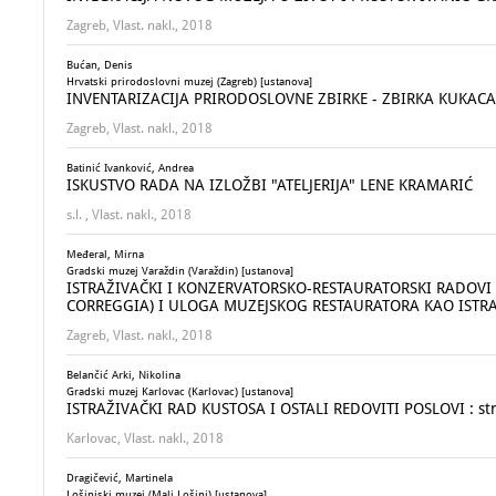
Zagreb, Vlast. nakl., 2018
Bućan, Denis
Hrvatski prirodoslovni muzej (Zagreb) [ustanova]
INVENTARIZACIJA PRIRODOSLOVNE ZBIRKE - ZBIRKA KUKACA 
Zagreb, Vlast. nakl., 2018
Batinić Ivanković, Andrea
ISKUSTVO RADA NA IZLOŽBI "ATELJERIJA" LENE KRAMARIĆ
s.l. , Vlast. nakl., 2018
Međeral, Mirna
Gradski muzej Varaždin (Varaždin) [ustanova]
ISTRAŽIVAČKI I KONZERVATORSKO-RESTAURATORSKI RADOVI NA
CORREGGIA) I ULOGA MUZEJSKOG RESTAURATORA KAO ISTR
Zagreb, Vlast. nakl., 2018
Belančić Arki, Nikolina
Gradski muzej Karlovac (Karlovac) [ustanova]
ISTRAŽIVAČKI RAD KUSTOSA I OSTALI REDOVITI POSLOVI : stru
Karlovac, Vlast. nakl., 2018
Dragičević, Martinela
Lošinjski muzej (Mali Lošinj) [ustanova]