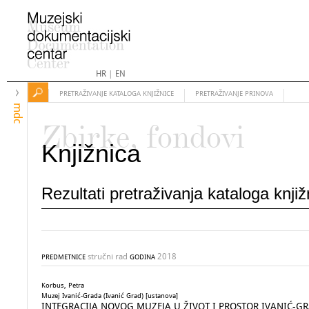
HR
|
EN
PRETRAŽIVANJE KATALOGA KNJIŽNICE
PRETRAŽIVANJE PRINOVA
mdc
Zbirke, fondovi
Knjižnica
Rezultati pretraživanja kataloga knji
stručni rad
2018
PREDMETNICE
GODINA
Korbus, Petra
Muzej Ivanić-Grada (Ivanić Grad) [ustanova]
INTEGRACIJA NOVOG MUZEJA U ŽIVOT I PROSTOR IVANIĆ-GRADA 