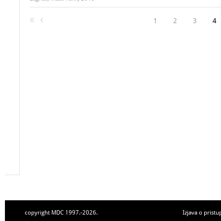
1
2
3
4
copyright MDC 1997.-2026.
Izjava o pristu