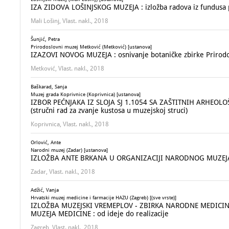
IZA ZIDOVA LOŠINJSKOG MUZEJA : izložba radova iz fundusa 
Mali Lošinj, Vlast. nakl., 2018
Šunjić, Petra
Prirodoslovni muzej Metković (Metković) [ustanova]
IZAZOVI NOVOG MUZEJA : osnivanje botaničke zbirke Prirod
Metković, Vlast. nakl., 2018
Baškarad, Sanja
Muzej grada Koprivnice (Koprivnica) [ustanova]
IZBOR PEĆNJAKA IZ SLOJA SJ 1.1054 SA ZAŠTITNIH ARHEOLO
(stručni rad za zvanje kustosa u muzejskoj struci)
Koprivnica, Vlast. nakl., 2018
Orlović, Ante
Narodni muzej (Zadar) [ustanova]
IZLOŽBA ANTE BRKANA U ORGANIZACIJI NARODNOG MUZEJA Z
Zadar, Vlast. nakl., 2018
Adžić, Vanja
Hrvatski muzej medicine i farmacije HAZU (Zagreb) [(sve vrste)]
IZLOŽBA MUZEJSKI VREMEPLOV - ZBIRKA NARODNE MEDIC
MUZEJA MEDICINE : od ideje do realizacije
Zagreb, Vlast. nakl., 2018