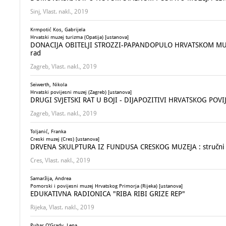
Sinj, Vlast. nakl., 2019
Krmpotić Kos, Gabrijela
Hrvatski muzej turizma (Opatija) [ustanova]
DONACIJA OBITELJI STROZZI-PAPANDOPULO HRVATSKOM MUZE
rad
Zagreb, Vlast. nakl., 2019
Seiwerth, Nikola
Hrvatski povijesni muzej (Zagreb) [ustanova]
DRUGI SVJETSKI RAT U BOJI - DIJAPOZITIVI HRVATSKOG POVIJE
Zagreb, Vlast. nakl., 2019
Toljanić, Franka
Creski muzej (Cres) [ustanova]
DRVENA SKULPTURA IZ FUNDUSA CRESKOG MUZEJA : stručni ra
Cres, Vlast. nakl., 2019
Samaržija, Andrea
Pomorski i povijesni muzej Hrvatskog Primorja (Rijeka) [ustanova]
EDUKATIVNA RADIONICA "RIBA RIBI GRIZE REP"
Rijeka, Vlast. nakl., 2019
Puhar O'Grady, Lena