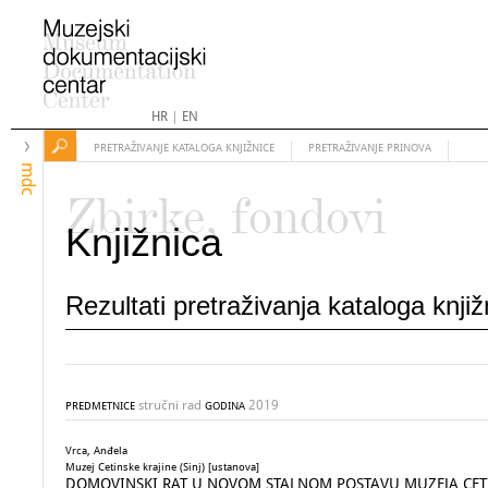
HR
|
EN
PRETRAŽIVANJE KATALOGA KNJIŽNICE
PRETRAŽIVANJE PRINOVA
mdc
Zbirke, fondovi
Knjižnica
Rezultati pretraživanja kataloga knji
stručni rad
2019
PREDMETNICE
GODINA
Vrca, Anđela
Muzej Cetinske krajine (Sinj) [ustanova]
DOMOVINSKI RAT U NOVOM STALNOM POSTAVU MUZEJA CETINSK