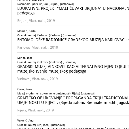
Nacionalni park Brijuni (Brijuni) [ustanova]
EDUKATIVNI PROJEKT "MALI ČUVARI BRIJUNA" U NACIONALNOM
pedagoga
Brijuni, Vlast. nakl., 2019
Mandić, Karlo
Gradski muzej Karlovac (Karlovac) [ustanova]
ENTOMOLOŠKE RADIONICE GRADSKOG MUZEJA KARLOVAC : stručn
Karlovac, Vlast. nakl., 2019
Minga, Ines
Gradski muzej Vinkovci (Vinkovci) [ustanova]
GRADSKI MUZEJ VINKOVCI KAO ALTERNATIVNO MJESTO (KULTU
muzejsko zvanje muzejskog pedagoga
Vinkovci, Vlast. nakl., 2019
Girin, Kora
Muzej moderne i suvremene umjetnosti (Rijeka) [ustanova]
GRAFIČKO OBLIKOVANJE I PROPAGANDA TRIJU TRADICIONA
UMJETNOSTI U RIJECI : (Riječki saloni, Biennale mladih jugos
Rijeka, Vlast. nakl., 2019
Vukelić, Ana
Gradski muzej Senj (Senj) [ustanova]