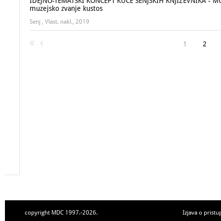
IDEJNO-TEMATSKI KONCEPT KUĆE SENJSKIH KNJIŽEVNIKA - MUZE
muzejsko zvanje kustos
Senj , Vlast. nakl., 2019
1
2
copyright MDC 1997.-2026.
Izjava o pristu