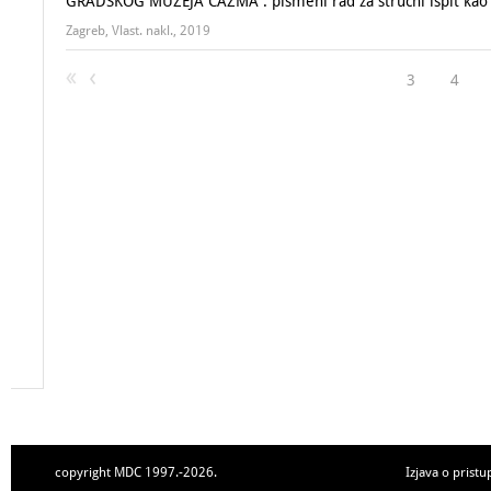
GRADSKOG MUZEJA ČAZMA : pismeni rad za stručni ispit kao
Zagreb, Vlast. nakl., 2019
3
4
copyright MDC 1997.-2026.
Izjava o pristu