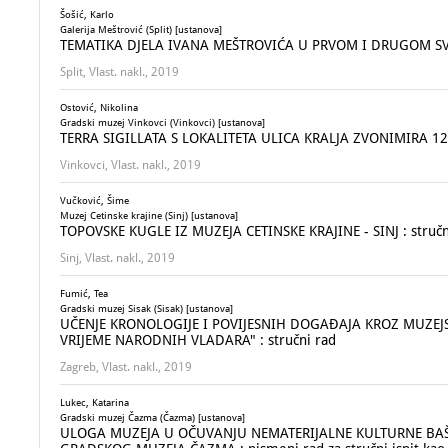
Šošić, Karlo
Galerija Meštrović (Split) [ustanova]
TEMATIKA DJELA IVANA MEŠTROVIĆA U PRVOM I DRUGOM SVJE
Split, Vlast. nakl., 2019
Ostović, Nikolina
Gradski muzej Vinkovci (Vinkovci) [ustanova]
TERRA SIGILLATA S LOKALITETA ULICA KRALJA ZVONIMIRA 12 
Vinkovci, Vlast. nakl., 2019
Vučković, Šime
Muzej Cetinske krajine (Sinj) [ustanova]
TOPOVSKE KUGLE IZ MUZEJA CETINSKE KRAJINE - SINJ : stručn
Sinj, Vlast. nakl., 2019
Fumić, Tea
Gradski muzej Sisak (Sisak) [ustanova]
UČENJE KRONOLOGIJE I POVIJESNIH DOGAĐAJA KROZ MUZEJ
VRIJEME NARODNIH VLADARA" : stručni rad
Zagreb, Vlast. nakl., 2019
Lukec, Katarina
Gradski muzej Čazma (Čazma) [ustanova]
ULOGA MUZEJA U OČUVANJU NEMATERIJALNE KULTURNE BAŠT