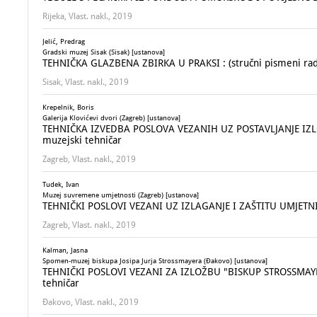
Rijeka, Vlast. nakl., 2019
Jelić, Predrag
Gradski muzej Sisak (Sisak) [ustanova]
TEHNIČKA GLAZBENA ZBIRKA U PRAKSI : (stručni pismeni rad
Sisak, Vlast. nakl., 2019
Krepelnik, Boris
Galerija Klovićevi dvori (Zagreb) [ustanova]
TEHNIČKA IZVEDBA POSLOVA VEZANIH UZ POSTAVLJANJE IZLOŽB
muzejski tehničar
Zagreb, Vlast. nakl., 2019
Tudek, Ivan
Muzej suvremene umjetnosti (Zagreb) [ustanova]
TEHNIČKI POSLOVI VEZANI UZ IZLAGANJE I ZAŠTITU UMJETNI
Zagreb, Vlast. nakl., 2019
Kalman, Jasna
Spomen-muzej biskupa Josipa Jurja Strossmayera (Đakovo) [ustanova]
TEHNIČKI POSLOVI VEZANI ZA IZLOŽBU "BISKUP STROSSMAYER 
tehničar
Đakovo, Vlast. nakl., 2019