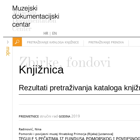
HR
|
EN
PRETRAŽIVANJE KATALOGA KNJIŽNICE
PRETRAŽIVANJE PRINOVA
mdc
Zbirke, fondovi
Knjižnica
Rezultati pretraživanja kataloga knji
stručni rad
2019
PREDMETNICE
GODINA
Radinović, Nina
Pomorski i povijesni muzej Hrvatskog Primorja (Rijeka) [ustanova]
TEGULE S PEČATIMA IZ FUNDUSA POMORSKOG I POVIJESNOG MU