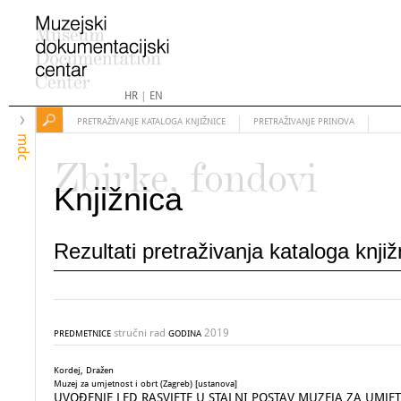
HR
|
EN
PRETRAŽIVANJE KATALOGA KNJIŽNICE
PRETRAŽIVANJE PRINOVA
mdc
Zbirke, fondovi
Knjižnica
Rezultati pretraživanja kataloga knji
stručni rad
2019
PREDMETNICE
GODINA
Kordej, Dražen
Muzej za umjetnost i obrt (Zagreb) [ustanova]
UVOĐENJE LED RASVJETE U STALNI POSTAV MUZEJA ZA UMJETNOST