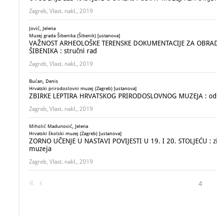
Zagreb, Vlast. nakl., 2019
Jović, Jelena
Muzej grada Šibenika (Šibenik) [ustanova]
VAŽNOST ARHEOLOŠKE TERENSKE DOKUMENTACIJE ZA OBRA
ŠIBENIKA : stručni rad
Zagreb, Vlast. nakl., 2019
Bućan, Denis
Hrvatski prirodoslovni muzej (Zagreb) [ustanova]
ZBIRKE LEPTIRA HRVATSKOG PRIRODOSLOVNOG MUZEJA : od pr
Zagreb, Vlast. nakl., 2019
Miholić Madunović, Jelena
Hrvatski školski muzej (Zagreb) [ustanova]
ZORNO UČENJE U NASTAVI POVIJESTI U 19. I 20. STOLJEĆU : zid
muzeja
Zagreb, Vlast. nakl., 2019
4