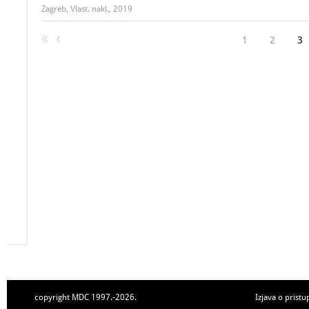
Zagreb, Vlast. nakl., 2019
1
2
3
copyright MDC 1997.-2026.
Izjava o pristu