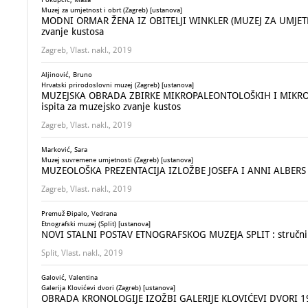
Muzej za umjetnost i obrt (Zagreb) [ustanova]
MODNI ORMAR ŽENA IZ OBITELJI WINKLER (MUZEJ ZA UMJETNOST
zvanje kustosa
Zagreb, Vlast. nakl., 2019
Aljinović, Bruno
Hrvatski prirodoslovni muzej (Zagreb) [ustanova]
MUZEJSKA OBRADA ZBIRKE MIKROPALEONTOLOŠKIH I MIKROPET
ispita za muzejsko zvanje kustos
Zagreb, Vlast. nakl., 2019
Marković, Sara
Muzej suvremene umjetnosti (Zagreb) [ustanova]
MUZEOLOŠKA PREZENTACIJA IZLOŽBE JOSEFA I ANNI ALBERS : st
Zagreb, Vlast. nakl., 2019
Premuž Đipalo, Vedrana
Etnografski muzej (Split) [ustanova]
NOVI STALNI POSTAV ETNOGRAFSKOG MUZEJA SPLIT : stručni
Split, Vlast. nakl., 2019
Galović, Valentina
Galerija Klovićevi dvori (Zagreb) [ustanova]
OBRADA KRONOLOGIJE IZOŽBI GALERIJE KLOVIĆEVI DVORI 1982.