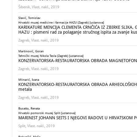
Šibenik, Vlast. nakl., 2019
Slavić, Tomislav
Hrvatski muzej medicine i farmacije HAZU (Zagreb) [ustanova]
KARIKATURE MENCIJA CLEMENTA CRNČIĆA IZ ZBIRKE SLIKA,
HAZU : pismeni rad za polaganje stručnog ispita za zvanje ku
Zagreb, Vlast. nakl., 2019
Martinović, Goran
Tehnički muzej Nikola Tesla (Zagreb) [ustanova]
KONZERVATORSKA-RESTAURATORSKA OBRADA MAGNETOFONA TOL
Zagreb, Vlast. nakl., 2019
Mlinarić, Ivana
KONZERVATORSKO-RESTAURATORSKA OBRADA ARHEOLOŠKIH META
metala
Zagreb, Vlast. nakl., 2019
Busatto, Renata
Hrvatski pomorski muzej Split [ustanova]
MARINIST JOHANN SEITS I NJEGOVI RADOVI U HRVATSKOM POM
Split, Vlast. nakl., 2019
Pokupčić, Maša