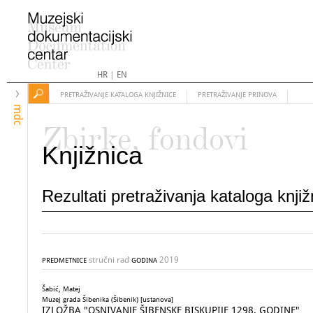
HR
|
EN
PRETRAŽIVANJE KATALOGA KNJIŽNICE
PRETRAŽIVANJE PRINOVA
mdc
Zbirke, fondovi
Knjižnica
Rezultati pretraživanja kataloga knji
stručni rad
2019
PREDMETNICE
GODINA
Šabić, Matej
Muzej grada Šibenika (Šibenik) [ustanova]
IZLOŽBA "OSNIVANJE ŠIBENSKE BISKUPIJE 1298. GODINE"