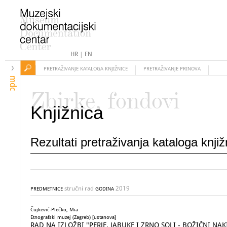
HR
|
EN
PRETRAŽIVANJE KATALOGA KNJIŽNICE
PRETRAŽIVANJE PRINOVA
mdc
Zbirke, fondovi
Knjižnica
Rezultati pretraživanja kataloga knji
stručni rad
2019
PREDMETNICE
GODINA
Čujkević-Plečko, Mia
Etnografski muzej (Zagreb) [ustanova]
RAD NA IZLOŽBI "PERJE, JABUKE I ZRNO SOLI - BOŽIČNI 