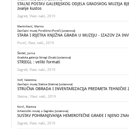
STALNI POSTAV GALERIJSKOG ODJELA GRADSKOG MUZEJA BJELOVAR
zvanje kustos
Zagreb, Vlast. nakl., 2019
Martinčević, Marino
Zavičajni muzej Poreštine (Poreč) [ustanova]
STARA I RIJETKA KNJIŽNA GRAĐA U MUZEJU - IZAZOV ZA INVENT
Poreč, Vlast. nakl., 2019
Škofač, Jurica
Gradska galerija Striegl (Sisak) [ustanova]
STRIEGL : veliki formati
Zagreb, Vlast. nakl., 2019
Volf, Valentina
Zavičajni muzej Slatina (Slatina) [ustanova]
STRUČNA OBRADA I INVENTARIZACIJA PREDMETA TEHNIČKE ZBI
Slatina , Vlast. nakl., 2019
Korić, Martina
Arheološki muzej u Zagrebu [ustanova]
SUSTAV POHRANJIVANJA HEMEROTEČNE GRAĐE I NJENO ZNAČEN
Zagreb, Vlast. nakl., 2019