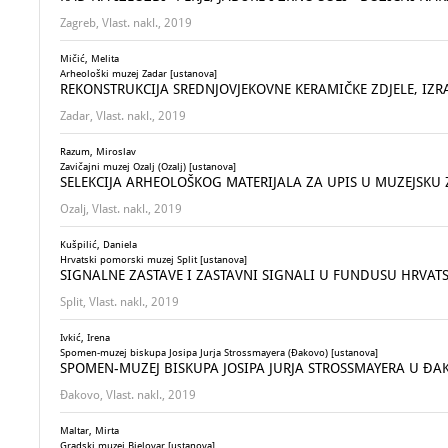
Zagreb, Vlast. nakl., 2019
Mičić, Melita
Arheološki muzej Zadar [ustanova]
REKONSTRUKCIJA SREDNJOVJEKOVNE KERAMIČKE ZDJELE, IZRA
Zadar, Vlast. nakl., 2019
Razum, Miroslav
Zavičajni muzej Ozalj (Ozalj) [ustanova]
SELEKCIJA ARHEOLOŠKOG MATERIJALA ZA UPIS U MUZEJSKU ZB
Ozalj, Vlast. nakl., 2019
Kušpilić, Daniela
Hrvatski pomorski muzej Split [ustanova]
SIGNALNE ZASTAVE I ZASTAVNI SIGNALI U FUNDUSU HRVATS
Split, Vlast. nakl., 2019
Ivkić, Irena
Spomen-muzej biskupa Josipa Jurja Strossmayera (Đakovo) [ustanova]
SPOMEN-MUZEJ BISKUPA JOSIPA JURJA STROSSMAYERA U ĐAKOVU :
Đakovo, Vlast. nakl., 2019
Maltar, Mirta
Gradski muzej Bjelovar [ustanova]