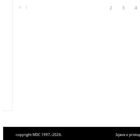
2
3
4
copyright MDC 1997.-2026.
Izjava o pristu