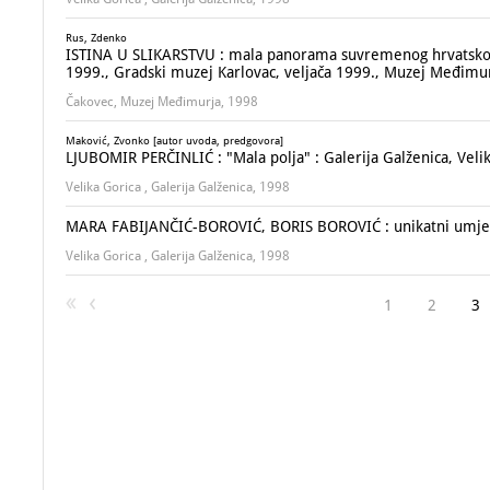
Rus, Zdenko
ISTINA U SLIKARSTVU : mala panorama suvremenog hrvatskog sli
1999., Gradski muzej Karlovac, veljača 1999., Muzej Međimu
Čakovec, Muzej Međimurja, 1998
Maković, Zvonko [autor uvoda, predgovora]
LJUBOMIR PERČINLIĆ : "Mala polja" : Galerija Galženica, Velik
Velika Gorica , Galerija Galženica, 1998
MARA FABIJANČIĆ-BOROVIĆ, BORIS BOROVIĆ : unikatni umjetničk
Velika Gorica , Galerija Galženica, 1998
1
2
3