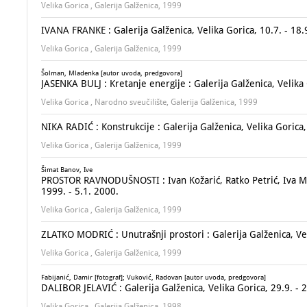
Velika Gorica , Galerija Galženica, 1999
IVANA FRANKE : Galerija Galženica, Velika Gorica, 10.7. - 18.
Velika Gorica , Galerija Galženica, 1999
Šolman, Mladenka [autor uvoda, predgovora]
JASENKA BULJ : Kretanje energije : Galerija Galženica, Velika
Velika Gorica , Narodno sveučilište, Galerija Galženica, 1999
NIKA RADIĆ : Konstrukcije : Galerija Galženica, Velika Gorica,
Velika Gorica , Galerija Galženica, 1999
Šimat Banov, Ive
PROSTOR RAVNODUŠNOSTI : Ivan Kožarić, Ratko Petrić, Iva Mati
1999. - 5.1. 2000.
Velika Gorica , Galerija Galženica, 1999
ZLATKO MODRIĆ : Unutrašnji prostori : Galerija Galženica, Vel
Velika Gorica , Galerija Galženica, 1999
Fabijanić, Damir [fotograf]; Vuković, Radovan [autor uvoda, predgovora]
DALIBOR JELAVIĆ : Galerija Galženica, Velika Gorica, 29.9. - 
Velika Gorica , Galerija Galženica, 1998