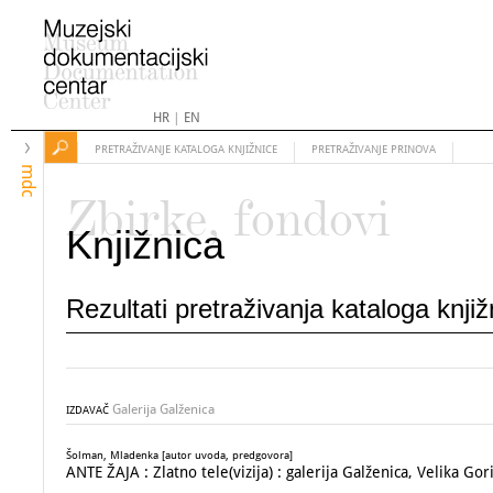
HR
|
EN
PRETRAŽIVANJE KATALOGA KNJIŽNICE
PRETRAŽIVANJE PRINOVA
mdc
Zbirke, fondovi
Knjižnica
Rezultati pretraživanja kataloga knji
Galerija Galženica
IZDAVAČ
Šolman, Mladenka [autor uvoda, predgovora]
ANTE ŽAJA : Zlatno tele(vizija) : galerija Galženica, Velika Gor