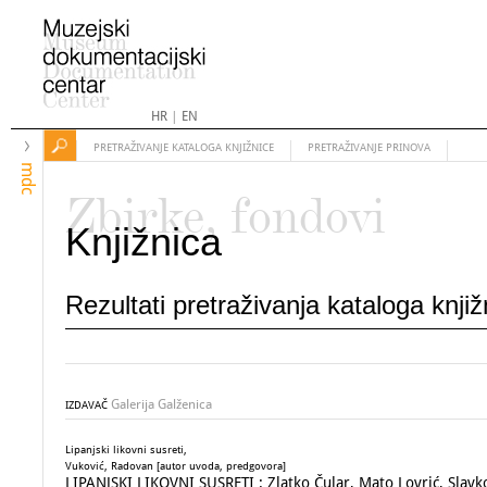
HR
|
EN
PRETRAŽIVANJE KATALOGA KNJIŽNICE
PRETRAŽIVANJE PRINOVA
mdc
Zbirke, fondovi
Knjižnica
Rezultati pretraživanja kataloga knji
Galerija Galženica
IZDAVAČ
Lipanjski likovni susreti,
Vuković, Radovan [autor uvoda, predgovora]
LIPANJSKI LIKOVNI SUSRETI : Zlatko Čular, Mato Lovrić, Slavko 