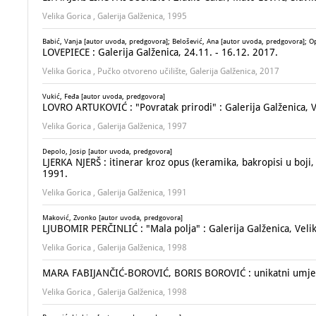
Velika Gorica , Galerija Galženica, 1995
Babić, Vanja [autor uvoda, predgovora]; Belošević, Ana [autor uvoda, predgovora]; Op
LOVEPIECE : Galerija Galženica, 24.11. - 16.12. 2017.
Velika Gorica , Pučko otvoreno učilište, Galerija Galženica, 2017
Vukić, Feđa [autor uvoda, predgovora]
LOVRO ARTUKOVIĆ : "Povratak prirodi" : Galerija Galženica, V
Velika Gorica , Galerija Galženica, 1997
Depolo, Josip [autor uvoda, predgovora]
LJERKA NJERŠ : itinerar kroz opus (keramika, bakropisi u boji, 
1991.
Velika Gorica , Galerija Galženica, 1991
Maković, Zvonko [autor uvoda, predgovora]
LJUBOMIR PERČINLIĆ : "Mala polja" : Galerija Galženica, Velik
Velika Gorica , Galerija Galženica, 1998
MARA FABIJANČIĆ-BOROVIĆ, BORIS BOROVIĆ : unikatni umjetničk
Velika Gorica , Galerija Galženica, 1998