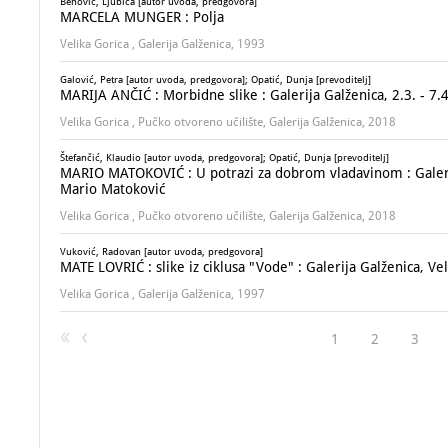
Benović, Ljubica [autor uvoda, predgovora]
MARCELA MUNGER : Polja
Velika Gorica , Galerija Galženica, 1993
Galović, Petra [autor uvoda, predgovora]; Opatić, Dunja [prevoditelj]
MARIJA ANČIĆ : Morbidne slike : Galerija Galženica, 2.3. - 7
Velika Gorica , Pučko otvoreno učilište, Galerija Galženica, 2018
Štefančić, Klaudio [autor uvoda, predgovora]; Opatić, Dunja [prevoditelj]
MARIO MATOKOVIĆ : U potrazi za dobrom vladavinom : Galerija
Mario Matoković
Velika Gorica , Pučko otvoreno učilište, Galerija Galženica, 2018
Vuković, Radovan [autor uvoda, predgovora]
MATE LOVRIĆ : slike iz ciklusa "Vode" : Galerija Galženica, Vel
Velika Gorica , Galerija Galženica, 1997
1
2
3