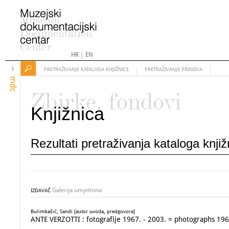
HR
|
EN
PRETRAŽIVANJE KATALOGA KNJIŽNICE
PRETRAŽIVANJE PRINOVA
mdc
Zbirke, fondovi
Knjižnica
Rezultati pretraživanja kataloga knji
Galerija umjetnina
IZDAVAČ
Bulimbašić, Sandi [autor uvoda, predgovora]
ANTE VERZOTTI : fotografije 1967. - 2003. = photographs 196