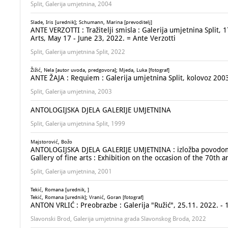
Split, Galerija umjetnina, 2004
Slade, Iris [urednik]; Schumann, Marina [prevoditelj]
ANTE VERZOTTI : Tražitelji smisla : Galerija umjetnina Split,
Arts, May 17 - June 23, 2022. = Ante Verzotti
Split, Galerija umjetnina Split, 2022
Žižić, Nela [autor uvoda, predgovora]; Mjeda, Luka [fotograf]
ANTE ŽAJA : Requiem : Galerija umjetnina Split, kolovoz 200
Split, Galerija umjetnina, 2003
ANTOLOGIJSKA DJELA GALERIJE UMJETNINA
Split, Galerija umjetnina Split, 1999
Majstorović, Božo
ANTOLOGIJSKA DJELA GALERIJE UMJETNINA : izložba povodom 7
Gallery of fine arts : Exhibition on the occasion of the 70th a
Split, Galerija umjetnina, 2001
Tekić, Romana [urednik, ]
Tekić, Romana [urednik]; Vranić, Goran [fotograf]
ANTON VRLIĆ : Preobrazbe : Galerija "Ružić", 25.11. 2022. - 
Slavonski Brod, Galerija umjetnina grada Slavonskog Broda, 2022