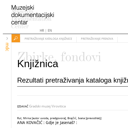
HR
|
EN
PRETRAŽIVANJE KATALOGA KNJIŽNICE
PRETRAŽIVANJE PRINOVA
mdc
Zbirke, fondovi
Knjižnica
Rezultati pretraživanja kataloga knji
Gradski muzej Virovitica
IZDAVAČ
Rul, Mirna [autor uvoda, predgovora]; Brajčić, Ivana [prevoditelj]
ANA KOVAČIĆ : Gdje je Jasenaš? :