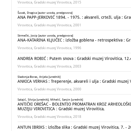
Virovitica, Gradski muzej Virovitica, 2015
Šuvak, Dragica [autor uvoda, predgovora]
ANA PAPP-JERKOVIĆ 1894. - 1975. : akvareli, crteži, ulja : Gra
Virovitica, Gradski muzej Virovitica, 2001
Strmečki, Josip [autor uvoda, predgovora]
ANA-KATARINA KLJUČEC : izložba goblena - retrospektiva : Gra
Virovitica, Gradski muzej Virovitica, 1996
ANDREA ROBIĆ : Putem snova : Gradski muzej Virovitica, 12.4
Virovitica, Gradski muzej Virovitica, 2003
Sladonja-Boras, Arijela [urednik]
ANKICA VERHAS : Treperenje, akvareli i ulja : Gradski muzej Vi
Virovitica, Gradski muzej Virovitica, 2000
Salajić, Silvija [urednik]; Mihelić, Sanjin [urednik]
ANTIČKI OREŠAC - BOLENTIO PROMATRAN KROZ ARHEOLOŠKI 
MUZEJU VIROVITICA : Gradski muzej Virovitica,
Virovitica, Gradski muzej Virovitica, 2018
ANTUN IBRIKS : izložba slika : Gradski muzej Virovitica, 7. - 