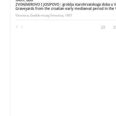
Tomičić, Željko
ZVONIMIROVO I JOSIPOVO : groblja starohrvatskoga doba u Vi
Graveyards from the croatian early mediaeval period in the 
Virovitica, Gradski muzej Virovitica, 1997
22
2