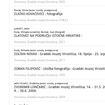
Virovitica, Gradski muzej Virovitica, 2002
Romaj, Dinka [autor uvoda, predgovora]
ZLATKO KOVAČEVIĆI : fotografija
Virovitica, Gradski muzej Virovitica, (1983.)
Juzbašić, Janja
Kulej, Mihaela [urednik]; Borbaš, Ivan [fotograf]
ZLATOVEZ NA PODRUČJU ISTOČNE HRVATSKE :
Virovitica, Gradski muzej Virovitica, 2021
Kulej, Mihaela [autor uvoda, predgovora]
ZOLTAN NOVAK : Gradski muzej Virovitica, 18. lipnja - 25. sr
Virovitica, Gradski muzej Virovitica, 2011
ZORAN FILIPOVIĆ : izložba fotografija : Gradski muzej Virovitic
Virovitica, Gradski muzej Virovitica, 1995
Jalšić Ernečić, Draženka [autor uvoda, predgovora]
ZVONIMIR LONČARIĆ : Gradski muzej Virovitica, 14. - 31.5. 200
9. - 30.6. 2004.
Virovitica, Gradski muzej Virovitica, 2004