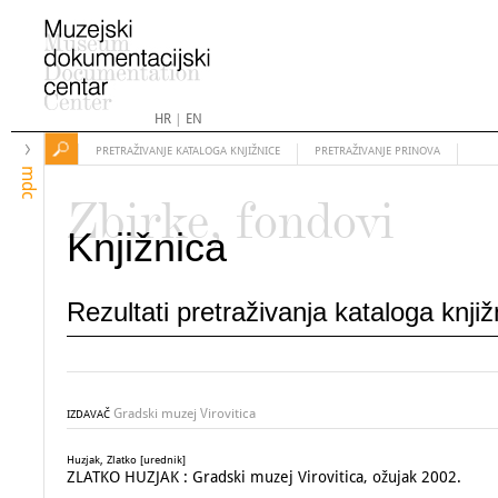
HR
|
EN
PRETRAŽIVANJE KATALOGA KNJIŽNICE
PRETRAŽIVANJE PRINOVA
mdc
Zbirke, fondovi
Knjižnica
Rezultati pretraživanja kataloga knji
Gradski muzej Virovitica
IZDAVAČ
Huzjak, Zlatko [urednik]
ZLATKO HUZJAK : Gradski muzej Virovitica, ožujak 2002.