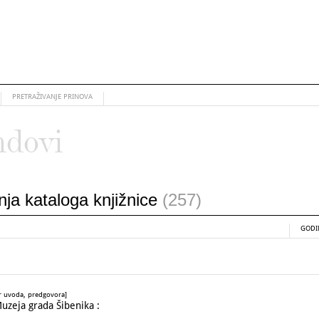
PRETRAŽIVANJE PRINOVA
ndovi
anja kataloga knjižnice
(257)
GODI
or uvoda, predgovora]
uzeja grada Šibenika :