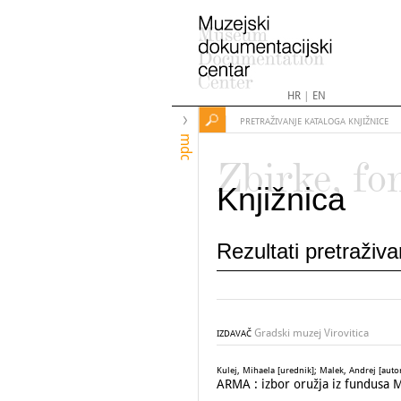
HR
|
EN
PRETRAŽIVANJE KATALOGA KNJIŽNICE
mdc
Zbirke, fo
Knjižnica
Rezultati pretraživ
Gradski muzej Virovitica
IZDAVAČ
Kulej, Mihaela [urednik]; Malek, Andrej [aut
ARMA : izbor oružja iz fundusa M