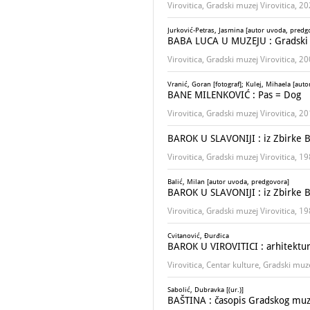
Virovitica, Gradski muzej Virovitica, 2
Jurković-Petras, Jasmina [autor uvoda, predg
BABA LUCA U MUZEJU : Gradski m
Virovitica, Gradski muzej Virovitica, 2
Vranić, Goran [fotograf]; Kulej, Mihaela [auto
BANE MILENKOVIĆ : Pas = Dog
Virovitica, Gradski muzej Virovitica, 2
BAROK U SLAVONIJI : iz Zbirke Bal
Virovitica, Gradski muzej Virovitica, 1
Balić, Milan [autor uvoda, predgovora]
BAROK U SLAVONIJI : iz Zbirke Bal
Virovitica, Gradski muzej Virovitica, 1
Cvitanović, Đurđica
BAROK U VIROVITICI : arhitektura,
Virovitica, Centar kulture, Gradski muz
Sabolić, Dubravka [(ur.)]
BAŠTINA : časopis Gradskog muze