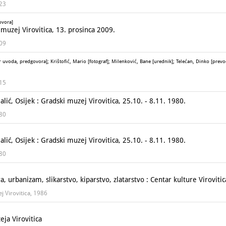
023
ovora]
uzej Virovitica, 13. prosinca 2009.
009
r uvoda, predgovora]; Krištofić, Mario [fotograf]; Milenković, Bane [urednik]; Telećan, Dinko [prevo
015
ić, Osijek : Gradski muzej Virovitica, 25.10. - 8.11. 1980.
980
ić, Osijek : Gradski muzej Virovitica, 25.10. - 8.11. 1980.
980
 urbanizam, slikarstvo, kiparstvo, zlatarstvo : Centar kulture Virovitic
ej Virovitica, 1986
ja Virovitica