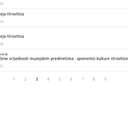
004
ja Virovitica
004-
ja Virovitica
008
ovora]
ćene vrijednosti muzejskim predmetima : spomenici kulture Virovitice
007
1
2
3
4
5
6
7
8
9