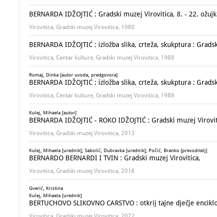
BERNARDA IDŽOJTIĆ : Gradski muzej Virovitica, 8. - 22. ožuj
Virovitica, Gradski muzej Virovitica, 1980
BERNARDA IDŽOJTIĆ : izložba slika, crteža, skukptura : Gradsk
Virovitica, Centar kulture, Gradski muzej Virovitica, 1988
Romaj, Dinka [autor uvoda, predgovora]
BERNARDA IDŽOJTIĆ : izložba slika, crteža, skukptura : Gradsk
Virovitica, Centar kulture, Gradski muzej Virovitica, 1988
Kulej, Mihaela [autor]
BERNARDA IDŽOJTIĆ - ROKO IDŽOJTIĆ : Gradski muzej Virovit
Virovitica, Gradski muzej Virovitica, 2013
Kulej, Mihaela [urednik]; Sabolić, Dubravka [urednik]; Počić, Branko [prevoditelj]
BERNARDO BERNARDI I TVIN : Gradski muzej Virovitica,
Virovitica, Gradski muzej Virovitica, 2018
Gverić, Kristina
Kulej, Mihaela [urednik]
BERTUCHOVO SLIKOVNO CARSTVO : otkrij tajne dječje enciklo
Virovitica, Gradski muzej Virovitica, 2022