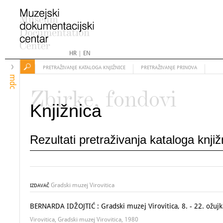
HR
|
EN
PRETRAŽIVANJE KATALOGA KNJIŽNICE
PRETRAŽIVANJE PRINOVA
mdc
Zbirke, fondovi
Knjižnica
Rezultati pretraživanja kataloga knji
Gradski muzej Virovitica
IZDAVAČ
BERNARDA IDŽOJTIĆ : Gradski muzej Virovitica, 8. - 22. ožuj
Virovitica, Gradski muzej Virovitica, 1980