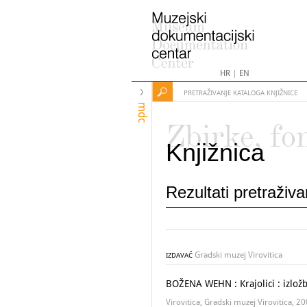
HR
|
EN
PRETRAŽIVANJE KATALOGA KNJIŽNICE
mdc
Zbirke, fo
Knjižnica
Rezultati pretraživ
Gradski muzej Virovitica
IZDAVAČ
BOŽENA WEHN : Krajolici : izložba
Virovitica, Gradski muzej Virovitica, 2