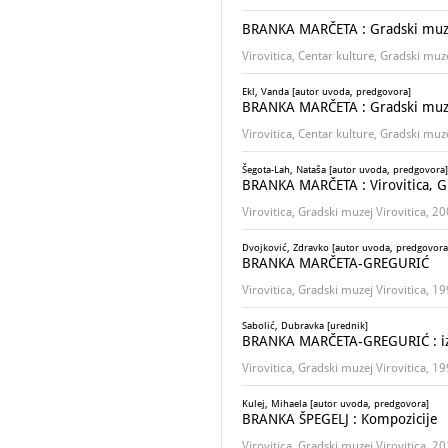
BRANKA MARČETA : Gradski muzej 
Virovitica, Centar kulture, Gradski muz
Ekl, Vanda [autor uvoda, predgovora]
BRANKA MARČETA : Gradski muzej 
Virovitica, Centar kulture, Gradski muz
Šegota-Lah, Nataša [autor uvoda, predgovora]
BRANKA MARČETA : Virovitica, Gr
Virovitica, Gradski muzej Virovitica, 2
Dvojković, Zdravko [autor uvoda, predgovora
BRANKA MARČETA-GREGURIĆ
Virovitica, Gradski muzej Virovitica, 1
Sabolić, Dubravka [urednik]
BRANKA MARČETA-GREGURIĆ : izlož
Virovitica, Gradski muzej Virovitica, 1
Kulej, Mihaela [autor uvoda, predgovora]
BRANKA ŠPEGELJ : Kompozicije
Virovitica, Gradski muzej Virovitica, 2