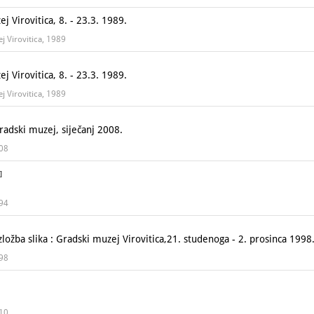
Virovitica, 8. - 23.3. 1989.
ej Virovitica, 1989
Virovitica, 8. - 23.3. 1989.
ej Virovitica, 1989
adski muzej, siječanj 2008.
008
]
994
ba slika : Gradski muzej Virovitica,21. studenoga - 2. prosinca 1998
998
010