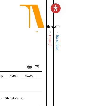
muzeji
kalendar
NA
AUTOR
NASLOV
26. travnja 2002.