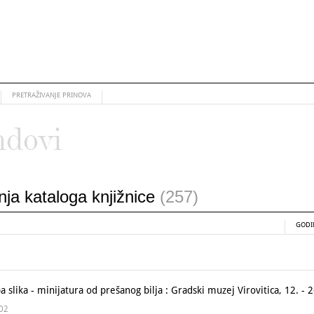
PRETRAŽIVANJE PRINOVA
ndovi
anja kataloga knjižnice
(257)
GODI
 slika - minijatura od prešanog bilja : Gradski muzej Virovitica, 12. - 
002