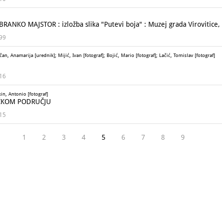
KO MAJSTOR : izložba slika "Putevi boja" : Muzej grada Virovitice, 2
999
, Anamarija [urednik]; Mijić, Ivan [fotograf]; Bojić, Mario [fotograf]; Lačić, Tomislav [fotograf]
016
kin, Antonio [fotograf]
ČKOM PODRUČJU
015
1
2
3
4
5
6
7
8
9