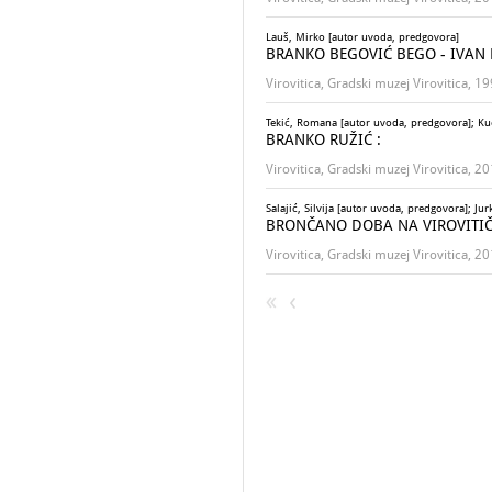
Lauš, Mirko [autor uvoda, predgovora]
BRANKO BEGOVIĆ BEGO - IVAN BRAN
Virovitica, Gradski muzej Virovitica, 1
Tekić, Romana [autor uvoda, predgovora]; Kučan
BRANKO RUŽIĆ :
Virovitica, Gradski muzej Virovitica, 2
Salajić, Silvija [autor uvoda, predgovora]; Jur
BRONČANO DOBA NA VIROVITI
Virovitica, Gradski muzej Virovitica, 2