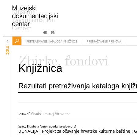
HR
|
EN
PRETRAŽIVANJE KATALOGA KNJIŽNICE
PRETRAŽIVANJE PRINOVA
mdc
Zbirke, fondovi
Knjižnica
Rezultati pretraživanja kataloga knji
Gradski muzej Virovitica
IZDAVAČ
Igrec, Elizabeta [autor uvoda, predgovora]
DONACIJA : Projekt za očuvanje hrvatske kulturne baštine : Gr