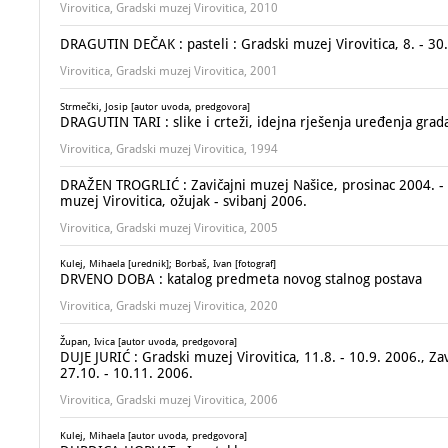
Virovitica, Gradski muzej Virovitica, 2010
DRAGUTIN DEČAK : pasteli : Gradski muzej Virovitica, 8. - 30.
Virovitica, Gradski muzej Virovitica, 2001
Strmečki, Josip [autor uvoda, predgovora]
DRAGUTIN TARI : slike i crteži, idejna rješenja uređenja grada
Virovitica, Gradski muzej Virovitica, 1994
DRAŽEN TROGRLIĆ : Zavičajni muzej Našice, prosinac 2004. - ve
muzej Virovitica, ožujak - svibanj 2006.
Virovitica, Gradski muzej Virovitica, 2005
Kulej, Mihaela [urednik]; Borbaš, Ivan [fotograf]
DRVENO DOBA : katalog predmeta novog stalnog postava
Virovitica, Gradski muzej Virovitica, 2020
Župan, Ivica [autor uvoda, predgovora]
DUJE JURIĆ : Gradski muzej Virovitica, 11.8. - 10.9. 2006., Za
27.10. - 10.11. 2006.
Virovitica, Gradski muzej Virovitica, 2006
Kulej, Mihaela [autor uvoda, predgovora]