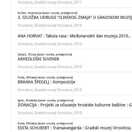
Virovitica, Gradski muzej Virovitica, 2011
Kučan, Anamarija [autor uvoda, predgovora]
3. IZLOŽBA UDRUGE "ILIRSKOG ZMAJA" U GRADSKOM MUZEJ
Virovitica, Gradski muzej Virovitica, 2010
ANA HORVAT : Tabula rasa : Međunarodni dan muzeja 2010., G
Virovitica, Gradski muzej Virovitica, 2010
Salajić, Silvija [autor uvoda, predgovora]
ARHEOLOŠKI SUVENIR
Virovitica, Gradski muzej Virovitica, 2010
Kulej, Mihaela [autor uvoda, predgovora]
BRANKA ŠPEGELJ : Kompozicije
Virovitica, Gradski muzej Virovitica, 2010
Igrec, Elizabeta [autor uvoda, predgovora]
DONACIJA : Projekt za očuvanje hrvatske kulturne baštine : Gr
Virovitica, Gradski muzej Virovitica, 2010
Kulej, Mihaela [autor uvoda, predgovora]
EDITA SCHUBERT : Transavangarda : Gradski muzej Virovitica, 1