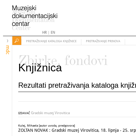
HR
|
EN
PRETRAŽIVANJE KATALOGA KNJIŽNICE
PRETRAŽIVANJE PRINOVA
mdc
Zbirke, fondovi
Knjižnica
Rezultati pretraživanja kataloga knji
Gradski muzej Virovitica
IZDAVAČ
Kulej, Mihaela [autor uvoda, predgovora]
ZOLTAN NOVAK : Gradski muzej Virovitica, 18. lipnja - 25. sr