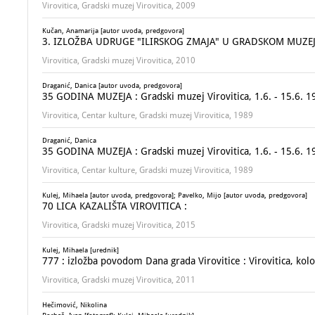
Virovitica, Gradski muzej Virovitica, 2009
Kučan, Anamarija [autor uvoda, predgovora]
3. IZLOŽBA UDRUGE "ILIRSKOG ZMAJA" U GRADSKOM MUZEJ
Virovitica, Gradski muzej Virovitica, 2010
Draganić, Danica [autor uvoda, predgovora]
35 GODINA MUZEJA : Gradski muzej Virovitica, 1.6. - 15.6. 1
Virovitica, Centar kulture, Gradski muzej Virovitica, 1989
Draganić, Danica
35 GODINA MUZEJA : Gradski muzej Virovitica, 1.6. - 15.6. 1
Virovitica, Centar kulture, Gradski muzej Virovitica, 1989
Kulej, Mihaela [autor uvoda, predgovora]; Pavelko, Mijo [autor uvoda, predgovora]
70 LICA KAZALIŠTA VIROVITICA :
Virovitica, Gradski muzej Virovitica, 2015
Kulej, Mihaela [urednik]
777 : izložba povodom Dana grada Virovitice : Virovitica, kol
Virovitica, Gradski muzej Virovitica, 2011
Hečimović, Nikolina