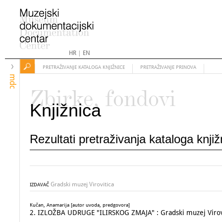
HR
|
EN
PRETRAŽIVANJE KATALOGA KNJIŽNICE
PRETRAŽIVANJE PRINOVA
mdc
Zbirke, fondovi
Knjižnica
Rezultati pretraživanja kataloga knji
Gradski muzej Virovitica
IZDAVAČ
Kučan, Anamarija [autor uvoda, predgovora]
2. IZLOŽBA UDRUGE "ILIRSKOG ZMAJA" : Gradski muzej Virovit