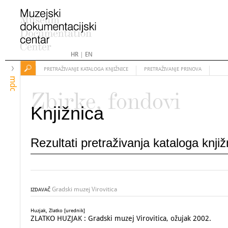
HR
|
EN
PRETRAŽIVANJE KATALOGA KNJIŽNICE
PRETRAŽIVANJE PRINOVA
mdc
Zbirke, fondovi
Knjižnica
Rezultati pretraživanja kataloga knji
Gradski muzej Virovitica
IZDAVAČ
Huzjak, Zlatko [urednik]
ZLATKO HUZJAK : Gradski muzej Virovitica, ožujak 2002.