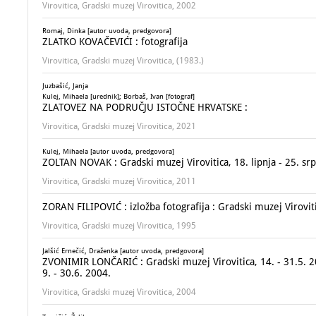
Virovitica, Gradski muzej Virovitica, 2002
Romaj, Dinka [autor uvoda, predgovora]
ZLATKO KOVAČEVIĆI : fotografija
Virovitica, Gradski muzej Virovitica, (1983.)
Juzbašić, Janja
Kulej, Mihaela [urednik]; Borbaš, Ivan [fotograf]
ZLATOVEZ NA PODRUČJU ISTOČNE HRVATSKE :
Virovitica, Gradski muzej Virovitica, 2021
Kulej, Mihaela [autor uvoda, predgovora]
ZOLTAN NOVAK : Gradski muzej Virovitica, 18. lipnja - 25. sr
Virovitica, Gradski muzej Virovitica, 2011
ZORAN FILIPOVIĆ : izložba fotografija : Gradski muzej Virovitic
Virovitica, Gradski muzej Virovitica, 1995
Jalšić Ernečić, Draženka [autor uvoda, predgovora]
ZVONIMIR LONČARIĆ : Gradski muzej Virovitica, 14. - 31.5. 200
9. - 30.6. 2004.
Virovitica, Gradski muzej Virovitica, 2004