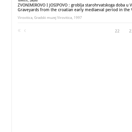
Tomičić, Željko
ZVONIMIROVO I JOSIPOVO : groblja starohrvatskoga doba u Vi
Graveyards from the croatian early mediaeval period in the 
Virovitica, Gradski muzej Virovitica, 1997
22
2