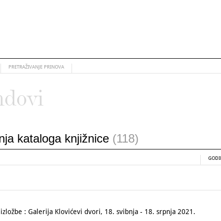
PRETRAŽIVANJE PRINOVA
ndovi
anja kataloga knjižnice
(118)
GODI
ožbe : Galerija Klovićevi dvori, 18. svibnja - 18. srpnja 2021.