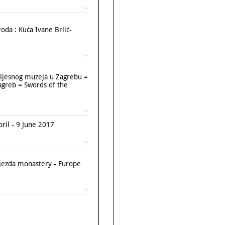
da : Kuća Ivane Brlić-
vijesnog muzeja u Zagrebu =
agreb = Swords of the
ril - 9 June 2017
ijezda monastery - Europe