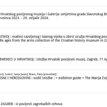
rvatskog povijesnog muzeja i Galerije umjetnina grada Slavonskog Bro
rosinca 2023. - 29. veljače 2024.
OJ : mačevi razvijenog i kasnog vijeka u zbirci oružja Hrvatskog po
dle ages from the arms collection of the Croatian history museum in Z
MENICI U HRVATSKOJ : izložba Hrvatski povijesni muzej, Zagreb, 11 Ap
or]; Cvetnić, Sanja [autor]; Braun, Petra [prevoditelj]
NI I HERCEGOVINI : vodič izložbe :
= exibition guide = The Marija Zv
GREB : iz povijesti zagrebačkih cehova