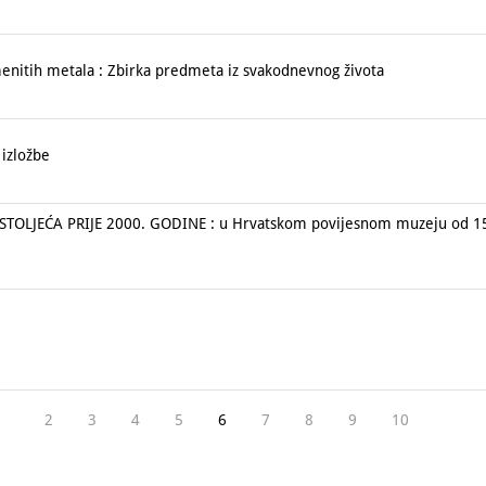
nitih metala : Zbirka predmeta iz svakodnevnog života
izložbe
TOLJEĆA PRIJE 2000. GODINE : u Hrvatskom povijesnom muzeju od 15. 
J
2
3
4
5
6
7
8
9
10