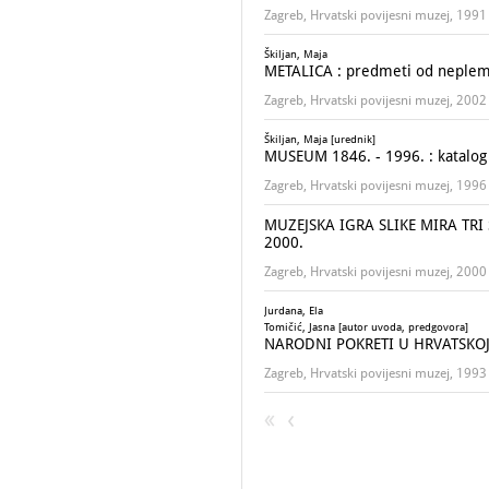
Zagreb, Hrvatski povijesni muzej, 1991
Škiljan, Maja
METALICA : predmeti od nepleme
Zagreb, Hrvatski povijesni muzej, 2002
Škiljan, Maja [urednik]
MUSEUM 1846. - 1996. : katalog 
Zagreb, Hrvatski povijesni muzej, 1996
MUZEJSKA IGRA SLIKE MIRA TRI S
2000.
Zagreb, Hrvatski povijesni muzej, 2000
Jurdana, Ela
Tomičić, Jasna [autor uvoda, predgovora]
NARODNI POKRETI U HRVATSKO
Zagreb, Hrvatski povijesni muzej, 1993