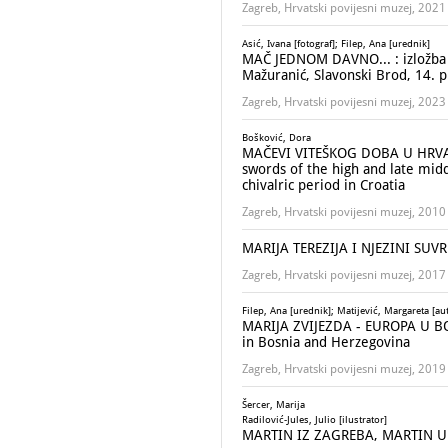
Zagreb, Hrvatski povijesni muzej, 2021
Asić, Ivana [fotograf]; Filep, Ana [urednik]
MAČ JEDNOM DAVNO... : izložba H
Mažuranić, Slavonski Brod, 14. p
Zagreb, Hrvatski povijesni muzej, 2023
Bošković, Dora
MAČEVI VITEŠKOG DOBA U HRVATSK
swords of the high and late mid
chivalric period in Croatia
Zagreb, Hrvatski povijesni muzej, 2010
MARIJA TEREZIJA I NJEZINI SUVRE
Zagreb, Hrvatski povijesni muzej, 2017
Filep, Ana [urednik]; Matijević, Margareta [aut
MARIJA ZVIJEZDA - EUROPA U BOS
in Bosnia and Herzegovina
Zagreb, Hrvatski povijesni muzej, 2019
Šercer, Marija
Radilović-Jules, Julio [ilustrator]
MARTIN IZ ZAGREBA, MARTIN U ZA