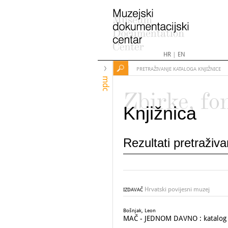
HR
|
EN
PRETRAŽIVANJE KATALOGA KNJIŽNICE
mdc
Zbirke, fo
Knjižnica
Rezultati pretraživ
Hrvatski povijesni muzej
IZDAVAČ
Bošnjak, Leon
MAČ - JEDNOM DAVNO : katalog izl