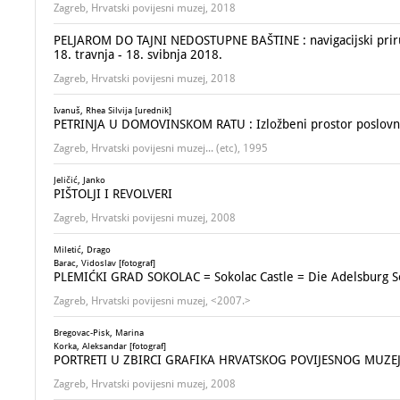
Zagreb, Hrvatski povijesni muzej, 2018
PELJAROM DO TAJNI NEDOSTUPNE BAŠTINE : navigacijski priručni
18. travnja - 18. svibnja 2018.
Zagreb, Hrvatski povijesni muzej, 2018
Ivanuš, Rhea Silvija [urednik]
PETRINJA U DOMOVINSKOM RATU : Izložbeni prostor poslovne 
Zagreb, Hrvatski povijesni muzej... (etc), 1995
Jeličić, Janko
PIŠTOLJI I REVOLVERI
Zagreb, Hrvatski povijesni muzej, 2008
Miletić, Drago
Barac, Vidoslav [fotograf]
PLEMIĆKI GRAD SOKOLAC = Sokolac Castle = Die Adelsburg S
Zagreb, Hrvatski povijesni muzej, <2007.>
Bregovac-Pisk, Marina
Korka, Aleksandar [fotograf]
PORTRETI U ZBIRCI GRAFIKA HRVATSKOG POVIJESNOG MUZE
Zagreb, Hrvatski povijesni muzej, 2008