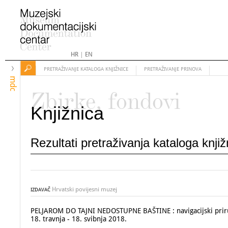
HR
|
EN
PRETRAŽIVANJE KATALOGA KNJIŽNICE
PRETRAŽIVANJE PRINOVA
mdc
Zbirke, fondovi
Knjižnica
Rezultati pretraživanja kataloga knji
Hrvatski povijesni muzej
IZDAVAČ
PELJAROM DO TAJNI NEDOSTUPNE BAŠTINE : navigacijski priručni
18. travnja - 18. svibnja 2018.