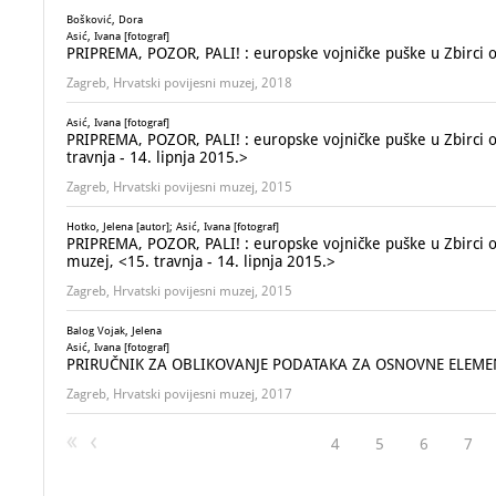
Bošković, Dora
Asić, Ivana [fotograf]
PRIPREMA, POZOR, PALI! : europske vojničke puške u Zbirci 
Zagreb, Hrvatski povijesni muzej, 2018
Asić, Ivana [fotograf]
PRIPREMA, POZOR, PALI! : europske vojničke puške u Zbirci o
travnja - 14. lipnja 2015.>
Zagreb, Hrvatski povijesni muzej, 2015
Hotko, Jelena [autor]; Asić, Ivana [fotograf]
PRIPREMA, POZOR, PALI! : europske vojničke puške u Zbirci or
muzej, <15. travnja - 14. lipnja 2015.>
Zagreb, Hrvatski povijesni muzej, 2015
Balog Vojak, Jelena
Asić, Ivana [fotograf]
PRIRUČNIK ZA OBLIKOVANJE PODATAKA ZA OSNOVNE ELEMEN
Zagreb, Hrvatski povijesni muzej, 2017
4
5
6
7