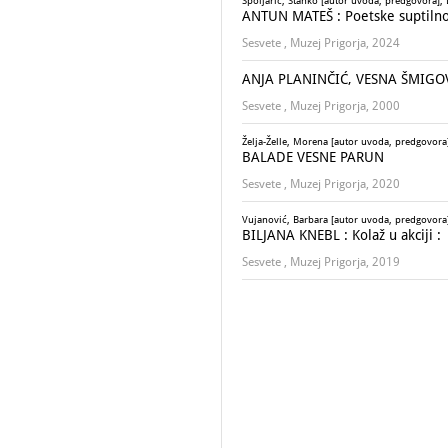
Špoljarić, Stanko [autor uvoda, predgovora]; D
ANTUN MATEŠ : Poetske suptilnost
Sesvete , Muzej Prigorja, 2024
ANJA PLANINČIĆ, VESNA ŠMIGOVEC 
Sesvete , Muzej Prigorja, 2000
Želja-Želle, Morena [autor uvoda, predgovora]
BALADE VESNE PARUN
Sesvete , Muzej Prigorja, 2020
Vujanović, Barbara [autor uvoda, predgovora]; 
BILJANA KNEBL : Kolaž u akciji :
Sesvete , Muzej Prigorja, 2019