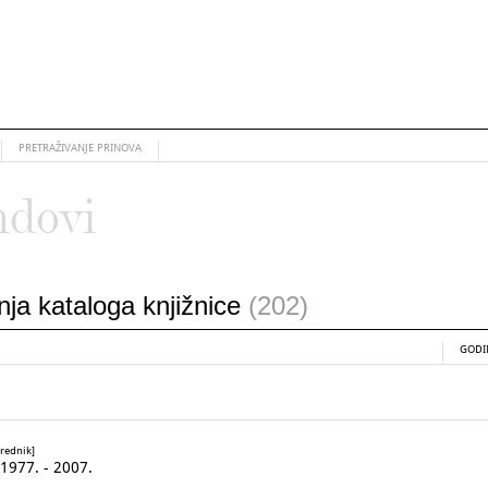
PRETRAŽIVANJE PRINOVA
ndovi
anja kataloga knjižnice
(202)
GODI
urednik]
977. - 2007.