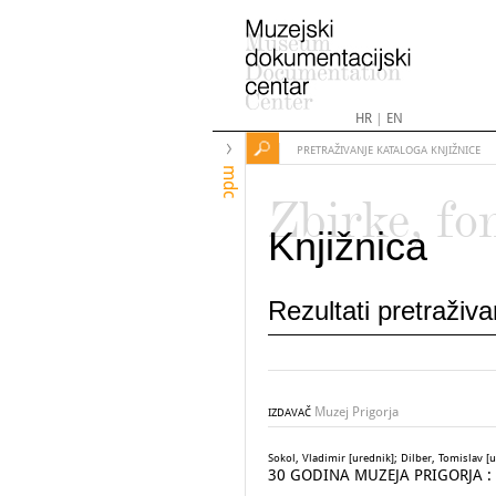
HR
|
EN
PRETRAŽIVANJE KATALOGA KNJIŽNICE
mdc
Zbirke, fo
Knjižnica
Rezultati pretraživ
Muzej Prigorja
IZDAVAČ
Sokol, Vladimir [urednik]; Dilber, Tomislav [
30 GODINA MUZEJA PRIGORJA : 1