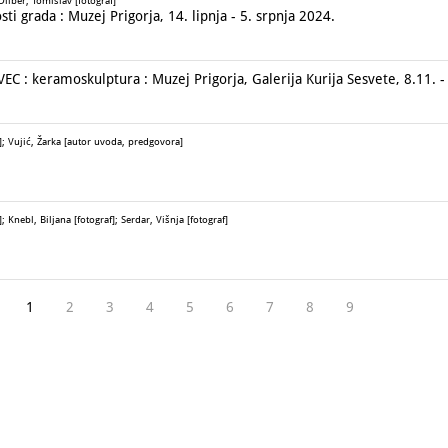
ilber, Tomislav [fotograf]
i grada : Muzej Prigorja, 14. lipnja - 5. srpnja 2024.
: keramoskulptura : Muzej Prigorja, Galerija Kurija Sesvete, 8.11. -
; Vujić, Žarka [autor uvoda, predgovora]
Knebl, Biljana [fotograf]; Serdar, Višnja [fotograf]
1
2
3
4
5
6
7
8
9