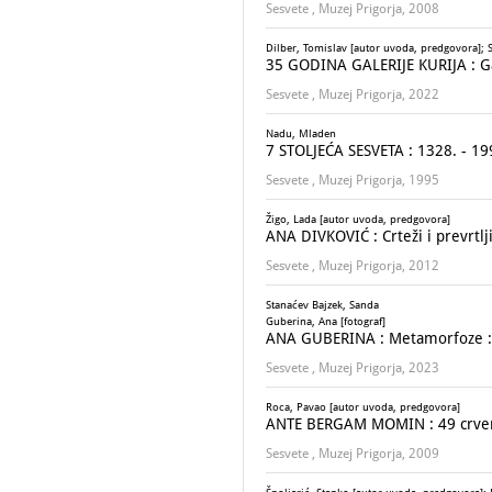
Sesvete , Muzej Prigorja, 2008
Dilber, Tomislav [autor uvoda, predgovora]; S
35 GODINA GALERIJE KURIJA : Gale
Sesvete , Muzej Prigorja, 2022
Nadu, Mladen
7 STOLJEĆA SESVETA : 1328. - 19
Sesvete , Muzej Prigorja, 1995
Žigo, Lada [autor uvoda, predgovora]
ANA DIVKOVIĆ : Crteži i prevrtlji
Sesvete , Muzej Prigorja, 2012
Stanaćev Bajzek, Sanda
Guberina, Ana [fotograf]
ANA GUBERINA : Metamorfoze :
Sesvete , Muzej Prigorja, 2023
Roca, Pavao [autor uvoda, predgovora]
ANTE BERGAM MOMIN : 49 crvenih 
Sesvete , Muzej Prigorja, 2009