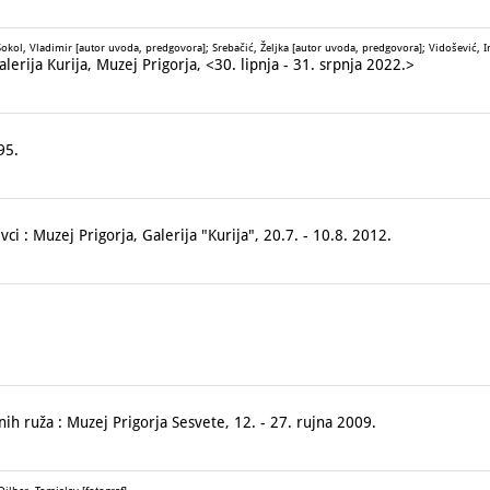
okol, Vladimir [autor uvoda, predgovora]; Srebačić, Željka [autor uvoda, predgovora]; Vidošević, Ir
rija Kurija, Muzej Prigorja, <30. lipnja - 31. srpnja 2022.>
95.
vci : Muzej Prigorja, Galerija "Kurija", 20.7. - 10.8. 2012.
ruža : Muzej Prigorja Sesvete, 12. - 27. rujna 2009.