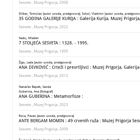
Sesvete , Muzej Prigorja, 2008
Dilber, Tomislav [autor uvoda, predgovora]; Sokol, Vladimir [autor uvoda, predgovora]
35 GODINA GALERIJE KURIJA : Galerija Kurija, Muzej Prigorja, 
Sesvete , Muzej Prigorja, 2022
Nadu, Mladen
7 STOLJEĆA SESVETA : 1328. - 1995.
Sesvete , Muzej Prigorja, 1995
Žigo, Lada [autor uvoda, predgovora]
ANA DIVKOVIĆ : Crteži i prevrtljivci : Muzej Prigorja, Galerija
Sesvete , Muzej Prigorja, 2012
Stanaćev Bajzek, Sanda
Guberina, Ana [fotograf]
ANA GUBERINA : Metamorfoze :
Sesvete , Muzej Prigorja, 2023
Roca, Pavao [autor uvoda, predgovora]
ANTE BERGAM MOMIN : 49 crvenih ruža : Muzej Prigorja Sesve
Sesvete , Muzej Prigorja, 2009