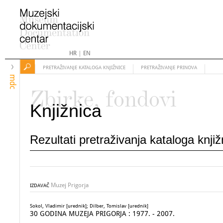
HR
|
EN
PRETRAŽIVANJE KATALOGA KNJIŽNICE
PRETRAŽIVANJE PRINOVA
mdc
Zbirke, fondovi
Knjižnica
Rezultati pretraživanja kataloga knji
Muzej Prigorja
IZDAVAČ
Sokol, Vladimir [urednik]; Dilber, Tomislav [urednik]
30 GODINA MUZEJA PRIGORJA : 1977. - 2007.