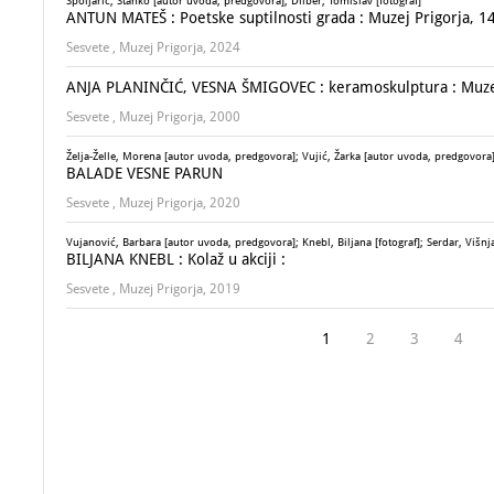
Špoljarić, Stanko [autor uvoda, predgovora]; Dilber, Tomislav [fotograf]
ANTUN MATEŠ : Poetske suptilnosti grada : Muzej Prigorja, 14.
Sesvete , Muzej Prigorja, 2024
ANJA PLANINČIĆ, VESNA ŠMIGOVEC : keramoskulptura : Muzej Pr
Sesvete , Muzej Prigorja, 2000
Želja-Želle, Morena [autor uvoda, predgovora]; Vujić, Žarka [autor uvoda, predgovora
BALADE VESNE PARUN
Sesvete , Muzej Prigorja, 2020
Vujanović, Barbara [autor uvoda, predgovora]; Knebl, Biljana [fotograf]; Serdar, Višnja
BILJANA KNEBL : Kolaž u akciji :
Sesvete , Muzej Prigorja, 2019
1
2
3
4