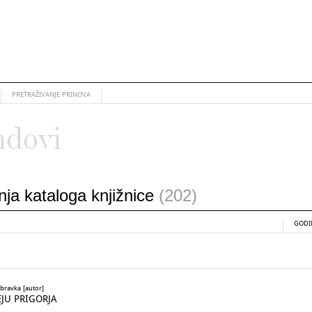
PRETRAŽIVANJE PRINOVA
ndovi
anja kataloga knjižnice
(202)
GODI
ubravka [autor]
EJU PRIGORJA