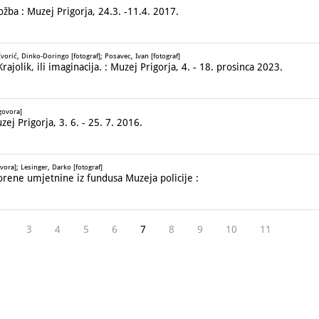
ba : Muzej Prigorja, 24.3. -11.4. 2017.
vorić, Dinko-Doringo [fotograf]; Posavec, Ivan [fotograf]
jolik, ili imaginacija. : Muzej Prigorja, 4. - 18. prosinca 2023.
govora]
j Prigorja, 3. 6. - 25. 7. 2016.
vora]; Lesinger, Darko [fotograf]
rene umjetnine iz fundusa Muzeja policije :
3
4
5
6
7
8
9
10
11