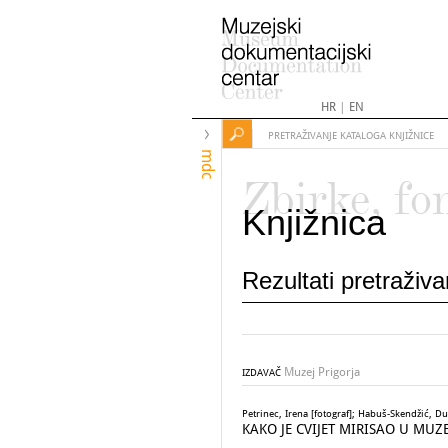
HR
|
EN
PRETRAŽIVANJE KATALOGA KNJIŽNICE
mdc
Zbirke, fo
Knjižnica
Rezultati pretraživ
Muzej Prigorja
IZDAVAČ
Petrinec, Irena [fotograf]; Habuš-Skendžić, D
KAKO JE CVIJET MIRISAO U MUZ