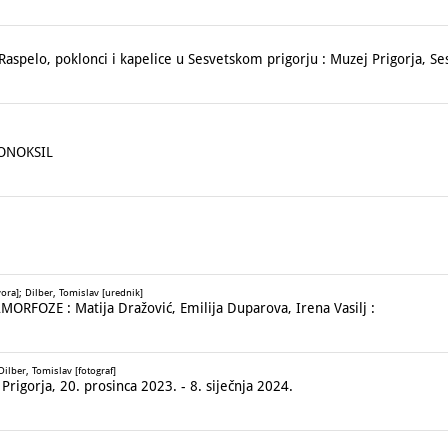
spelo, poklonci i kapelice u Sesvetskom prigorju : Muzej Prigorja, Ses
MONOKSIL
ora]; Dilber, Tomislav [urednik]
RFOZE : Matija Dražović, Emilija Duparova, Irena Vasilj :
ilber, Tomislav [fotograf]
rigorja, 20. prosinca 2023. - 8. siječnja 2024.