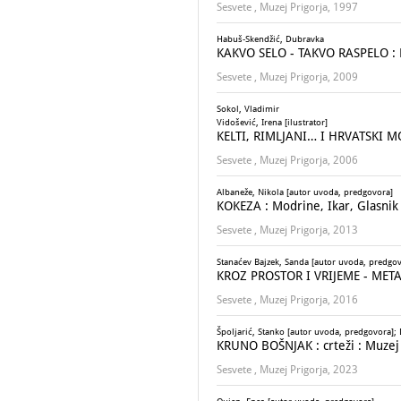
Sesvete , Muzej Prigorja, 1997
Habuš-Skendžić, Dubravka
KAKVO SELO - TAKVO RASPELO : Ra
Sesvete , Muzej Prigorja, 2009
Sokol, Vladimir
Vidošević, Irena [ilustrator]
KELTI, RIMLJANI… I HRVATSKI 
Sesvete , Muzej Prigorja, 2006
Albaneže, Nikola [autor uvoda, predgovora]
KOKEZA : Modrine, Ikar, Glasnik
Sesvete , Muzej Prigorja, 2013
Stanaćev Bajzek, Sanda [autor uvoda, predgov
KROZ PROSTOR I VRIJEME - METAMO
Sesvete , Muzej Prigorja, 2016
Špoljarić, Stanko [autor uvoda, predgovora]; D
KRUNO BOŠNJAK : crteži : Muzej P
Sesvete , Muzej Prigorja, 2023