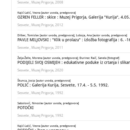
Sesvete , Muzej Prigorja, 2008
Kajić-Lalić, Vesna [autor uvoda, predgovora]
OZREN FELLER : skice : Muzej Prigorja, Galerija "Kurija", 4.05.
Sesvete , Muzej Prigorja, 2012
Dilber, Tomislav [autor uvoda, predgovora]; Loboja, Ana [autor uvoda, predgovora]
PAVLE MILJOVSKI : "Klik u prolazu" : izložba fotografija : 6. -1
Sesvete , Muzej Prigorja, 2011
Želja-Želle, Morena [autor uvoda, predgovora]; Đurinec Raič, Sanela [fotograf]
PODIJELI SVOJ OSMIJEH : edukativne poduke iz crtanja i slika
Sesvete , Muzej Prigorja, 2020
Škunca, Josip [autor uvoda, predgovora]
POLIĆ : Galerija Kurija, Sesvete, 17.4. - 5.5. 1992.
Sesvete , Muzej Prigorja, 1992
Sabolović, Ninoslav [autor uvoda, predgovora]
POTOČKI
Sesvete , Muzej Prigorja, 1992
Kajić-Lalić, Vesna [autor uvoda, predgovora]