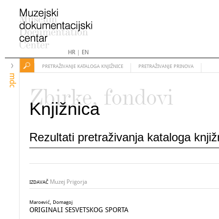
HR
|
EN
PRETRAŽIVANJE KATALOGA KNJIŽNICE
PRETRAŽIVANJE PRINOVA
mdc
Zbirke, fondovi
Knjižnica
Rezultati pretraživanja kataloga knji
Muzej Prigorja
IZDAVAČ
Maroević, Domagoj
ORIGINALI SESVETSKOG SPORTA