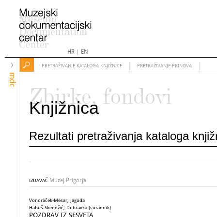
HR
|
EN
PRETRAŽIVANJE KATALOGA KNJIŽNICE
PRETRAŽIVANJE PRINOVA
mdc
Zbirke, fondovi
Knjižnica
Rezultati pretraživanja kataloga knji
Muzej Prigorja
IZDAVAČ
Vondraček-Mesar, Jagoda
Habuš-Skendžić, Dubravka [suradnik]
POZDRAV IZ SESVETA