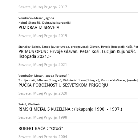
Sesvete , Muzej Prigorja, 2017
Vondraček-Mesar, Jagoda
Habuš-Skendžić, Dubravka [suradnik]
POZDRAV IZ SESVETA
Sesvete , Muzej Prigorja, 2019
Stanaćev Bajzek, Sanda [autor uvoda, predgovora]; Glavan, Hrvoje [fotograf]; Koši, Petar
PRIMUS OPUS : Hrvoje Glavan, Petar Koši, Lucijan Kujundžić, E
listopada 2021.>
Sesvete , Muzej Prigorja, 2021
Vondraček-Mesar, Jagoda [fotograf, ]
Tomljenović, Mladen [fotograf]; Vidošević, Irena [fotograf]; Vondraček-Mesar, Jagoda [
PUČKA POBOŽNOST U SESVETSKOM PRIGORJU
Sesvete , Muzej Prigorja, 2020
Sokol, Vladimir
RIMSKI METAL S KUZELINA : (iskapanja 1990. - 1997.)
Sesvete , Muzej Prigorja, 1998
ROBERT BAĆA : "Otoci"
Sesvete , Muzej Prigorja, 2004