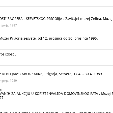
STI ZAGREBA - SESVETSKOG PRIGORJA : Zavičajni muzej Zelina, Muzej 
rigorja, 1987
zej Prigorja Sesvete, od 12. prosinca do 30. prosinca 1995.
roz izložbu
DEBELJAK" ZABOK : Muzej Prigorja, Sesvete, 17.4. - 30.4. 1989.
rigorja, 1989
a]
NIH ZA AUKCIJU U KORIST INVALIDA DOMOVINSKOG RATA : Muzej Prigo
997