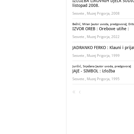
IZLOŽBA LIKOVNIH DJELA SUDI
listopad 2008.
Sesvete , Muzej Prigorja, 2008
Bešlić, Milan [autor uvoda, predgovora]; Dilb
IZVOR OREB : Orebove utihe :
Sesvete , Muzej Prigorja, 2022
JADRANKO FERKO : Klauni i prijate
Sesvete , Muzej Prigorja, 1999
Jurišić, Snježana [autor uvoda, predgovora]
JAJE - SIMBOL : izložba
Sesvete , Muzej Prigorja, 1995