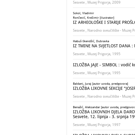
Sesvete , Muzej Prigorja, 2009
Sokol, Vladimir
Rončević, Krešimir [ilustrator]
IZ ARHEOLOŠKE I STARIJE PROŠLO
Sesvete , Narodno sveučilište - Muzej P
Habuš-Skendžić, Dubravka
IZ TMINE NA SVJETLOST DANA : Mu
Sesvete , Muzej Prigorja, 1995
IZLOŽBA JAJE - SIMBOL : vodič k
Sesvete , Muzej Prigorja, 1995
Baldani, Juraj [autor uvoda, predgovora]
IZLOŽBA LIKOVNE SEKCIJE "JOSIP 
Sesvete , Narodno sveučilište - Muzej P
Benažić, Aleksandar [autor uvoda, predgovor
IZLOŽBA LIKOVNIH DJELA DAROVA
Sesvete, 12. lipnja - 3. srpnja 1
Sesvete , Muzej Prigorja, 1997