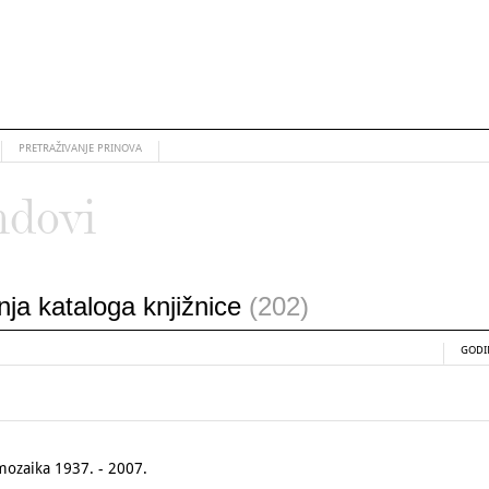
PRETRAŽIVANJE PRINOVA
ndovi
anja kataloga knjižnice
(202)
GODI
mozaika 1937. - 2007.