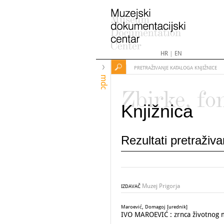
HR
|
EN
PRETRAŽIVANJE KATALOGA KNJIŽNICE
mdc
Zbirke, fo
Knjižnica
Rezultati pretraživ
Muzej Prigorja
IZDAVAČ
Maroević, Domagoj [urednik]
IVO MAROEVIĆ : zrnca životnog 