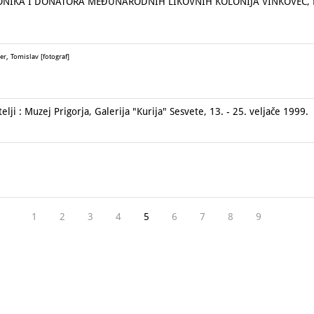
ONIKA I DONATORA MEĐUNARODNIH LIKOVNIH KOLONIJA VINKOVEC, RAB
er, Tomislav [fotograf]
lji : Muzej Prigorja, Galerija "Kurija" Sesvete, 13. - 25. veljače 1999.
1
2
3
4
5
6
7
8
9