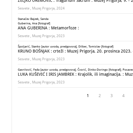
ŽELJKO UREMOVIĆ : Tragurium Sacrum : Muzej Prigorja, 9. - 2
Sesvete , Muzej Prigorja, 2024
Stanaćev Bajzek, Sanda
Guberina, Ana [fotograf]
ANA GUBERINA : Metamorfoze :
Sesvete , Muzej Prigorja, 2023
Špoljarić, Stanko [autor uvoda, predgovora]; Dilber, Tomislav [fotograf]
KRUNO BOŠNJAK : crteži : Muzej Prigorja, 20. prosinca 2023. -
Sesvete , Muzej Prigorja, 2023
Gavrilović, Feđa [autor uvoda, predgovora]; Čvorić, Dinko-Doringo [fotograf]; Posavec,
LUKA KUŠEVIĆ I IRIS JAMBREK : Krajolik, ili imaginacija. : Muze
Sesvete , Muzej Prigorja, 2023
1
2
3
4