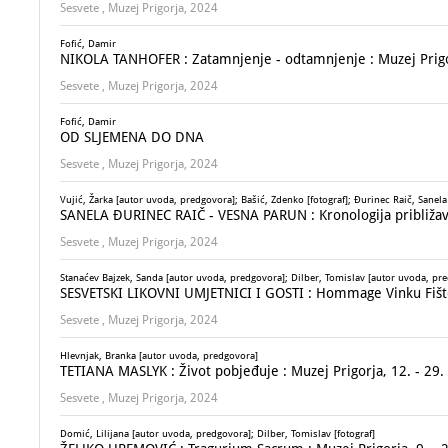
Sesvete , Muzej Prigorja, 2024
Fofić, Damir
NIKOLA TANHOFER : Zatamnjenje - odtamnjenje : Muzej Prigorj
Sesvete , Muzej Prigorja, 2024
Fofić, Damir
OD SLJEMENA DO DNA
Sesvete , Muzej Prigorja, 2024
Vujić, Žarka [autor uvoda, predgovora]; Bašić, Zdenko [fotograf]; Đurinec Raič, Sanela 
SANELA ĐURINEC RAIČ - VESNA PARUN : Kronologija približavanj
Sesvete , Muzej Prigorja, 2024
Stanaćev Bajzek, Sanda [autor uvoda, predgovora]; Dilber, Tomislav [autor uvoda, pr
SESVETSKI LIKOVNI UMJETNICI I GOSTI : Hommage Vinku Fišteru
Sesvete , Muzej Prigorja, 2024
Hlevnjak, Branka [autor uvoda, predgovora]
TETIANA MASLYK : Život pobjeđuje : Muzej Prigorja, 12. - 29.
Sesvete , Muzej Prigorja, 2024
Domić, Lilijana [autor uvoda, predgovora]; Dilber, Tomislav [fotograf]