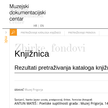
HR
|
EN
PRETRAŽIVANJE KATALOGA KNJIŽNICE
PRETRAŽIVANJE PRINOVA
mdc
Zbirke, fondovi
Knjižnica
Rezultati pretraživanja kataloga knji
Muzej Prigorja
IZDAVAČ
Špoljarić, Stanko [autor uvoda, predgovora]; Dilber, Tomislav [fotograf]
ANTUN MATEŠ : Poetske suptilnosti grada : Muzej Prigorja, 14.