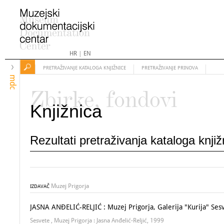
HR
|
EN
PRETRAŽIVANJE KATALOGA KNJIŽNICE
PRETRAŽIVANJE PRINOVA
mdc
Zbirke, fondovi
Knjižnica
Rezultati pretraživanja kataloga knji
Muzej Prigorja
IZDAVAČ
JASNA ANĐELIĆ-RELJIĆ : Muzej Prigorja, Galerija "Kurija" Sesv
Sesvete , Muzej Prigorja : Jasna Anđelić-Reljić, 1999