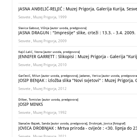
JASNA ANĐELIĆ-RELJIĆ : Muzej Prigorja, Galerija Kurija, Sesve
Sesvete , Muzej Prigorja, 1999
Slavica Gabout, Višnja [autor uvoda, predgovora]
JASNA DRAGUN : "Impresije" slike, crteži : 13.3. - 3.4. 2009.
Sesvete , Muzej Prigorja, 2009
Kajić-Lalić, Vesna [autor uvoda, predgovora]
JENNIFER GARRETT : Slikopisi : Muzej Prigorja - Galerija "Kurij
Sesvete , Muzej Prigorja, 2010
Garčević, Milun [autor uvoda, predgovora]; Jadanec, Verica [autor uvoda, predgovora];
JOSIP BENJAK : izložba slika "Novi svjetovi" : Muzej Prigorja, G
Sesvete , Muzej Prigorja, 2012
Dilber, Tomislav [autor uvoda, predgovora]
JOSIP MINKS
Sesvete , Muzej Prigorja, 1992
Stanaćev Bajzek, Sanda [autor uvoda, predgovora]; Drobnjak, Jovica [fotograf]
JOVICA DROBNJAK : Mrtva priroda - cvijeće : <30. lipnja do 2
Sesvete , Muzej Prigorja, 2021