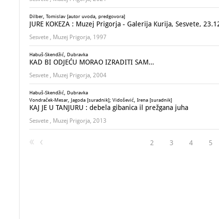
Dilber, Tomislav [autor uvoda, predgovora]
JURE KOKEZA : Muzej Prigorja - Galerija Kurija, Sesvete, 23.1
Sesvete , Muzej Prigorja, 1997
Habuš-Skendžić, Dubravka
KAD BI ODJEĆU MORAO IZRADITI SAM…
Sesvete , Muzej Prigorja, 2004
Habuš-Skendžić, Dubravka
Vondraček-Mesar, Jagoda [suradnik]; Vidošević, Irena [suradnik]
KAJ JE U TANJURU : debela gibanica il prežgana juha
Sesvete , Muzej Prigorja, 2013
2
3
4
5