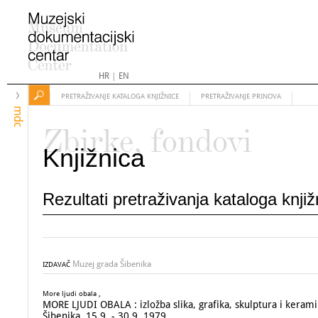
HR
|
EN
PRETRAŽIVANJE KATALOGA KNJIŽNICE
PRETRAŽIVANJE PRINOVA
mdc
Zbirke, fondovi
Knjižnica
Rezultati pretraživanja kataloga knji
Muzej grada Šibenika
IZDAVAČ
More ljudi obala ,
MORE LJUDI OBALA : izložba slika, grafika, skulptura i kerami
Šibenika, 15.9. - 30.9. 1979.