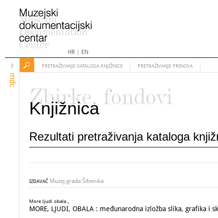
HR
|
EN
PRETRAŽIVANJE KATALOGA KNJIŽNICE
PRETRAŽIVANJE PRINOVA
mdc
Zbirke, fondovi
Knjižnica
Rezultati pretraživanja kataloga knji
Muzej grada Šibenika
IZDAVAČ
More ljudi obala ,
MORE, LJUDI, OBALA : međunarodna izložba slika, grafika i s