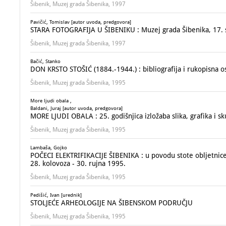
Šibenik, Muzej grada Šibenika, 1997
Pavičić, Tomislav [autor uvoda, predgovora]
STARA FOTOGRAFIJA U ŠIBENIKU : Muzej grada Šibenika, 17. sv
Šibenik, Muzej grada Šibenika, 1997
Bačić, Stanko
DON KRSTO STOŠIĆ (1884.-1944.) : bibliografija i rukopisna ost
Šibenik, Muzej grada Šibenika, 1995
More ljudi obala ,
Baldani, Juraj [autor uvoda, predgovora]
MORE LJUDI OBALA : 25. godišnjica izložaba slika, grafika i sk
Šibenik, Muzej grada Šibenika, 1995
Lambaša, Gojko
POČECI ELEKTRIFIKACIJE ŠIBENIKA : u povodu stote obljetnice
28. kolovoza - 30. rujna 1995.
Šibenik, Muzej grada Šibenika, 1995
Pedišić, Ivan [urednik]
STOLJEĆE ARHEOLOGIJE NA ŠIBENSKOM PODRUČJU
Šibenik, Muzej grada Šibenika, 1995