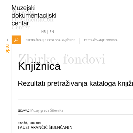
HR
|
EN
PRETRAŽIVANJE KATALOGA KNJIŽNICE
PRETRAŽIVANJE PRINOVA
mdc
Zbirke, fondovi
Knjižnica
Rezultati pretraživanja kataloga knji
Muzej grada Šibenika
IZDAVAČ
Pavičić, Tomislav
FAUST VRANČIĆ ŠIBENČANIN