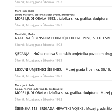
Šibenik, Muzej grada Šibenika, 1993
More ljudi obala ,
Luketa-Marković, Jadranka [autor uvoda, predgovora]
MORE LJUDI OBALA 1993. : izložba slika, grafika, skulptura
Šibenik, Muzej grada Šibenika, 1993
Menđušić, Marko
NAKIT NA ŠIBENSKOM PODRUČJU OD PRETPOVIJESTI DO SRED
Šibenik, Muzej grada Šibenika, 1993
SJEĆANJA : izložba radova šibenskih umjetnika povodom druge
Šibenik, Muzej grada Šibenika, 1993
LIKOVNI UMJETNICI ŠIBENIKU : Muzej grada Šibenika, 30.10. 
Šibenik, Muzej grada Šibenika, 1992
More ljudi obala ,
Kalauz, Ksenija [autor uvoda, predgovora]
MORE LJUDI OBALA : izložba slika, grafika, skulptura : Muzej
Šibenik, Muzej grada Šibenika, 1992
ŠIBENSKA 113. BRIGADA HRVATSKE VOJSKE : Muzej grada Šibeni