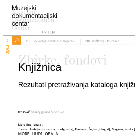
HR
|
EN
PRETRAŽIVANJE KATALOGA KNJIŽNICE
PRETRAŽIVANJE PRINOVA
mdc
Zbirke, fondovi
Knjižnica
Rezultati pretraživanja kataloga knji
Muzej grada Šibenika
IZDAVAČ
More ljudi obala ,
Travčić, Anita [autor uvoda, predgovora]; Krnčević, Željko [fotograf]; Magazin, Zrinka [
MORE, LJUDI, OBALA :