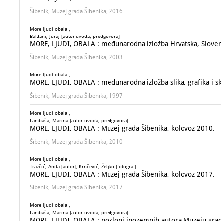
Šibenik, Muzej grada Šibenika, 2016
More ljudi obala ,
Baldani, Juraj [autor uvoda, predgovora]
MORE, LJUDI, OBALA : međunarodna izložba Hrvatska, Slovenija, 
Šibenik, Muzej grada Šibenika, 2003
More ljudi obala ,
MORE, LJUDI, OBALA : međunarodna izložba slika, grafika i s
Šibenik, Muzej grada Šibenika, 1997
More ljudi obala ,
Lambaša, Marina [autor uvoda, predgovora]
MORE, LJUDI, OBALA : Muzej grada Šibenika, kolovoz 2010.
Šibenik, Muzej grada Šibenika, 2010
More ljudi obala ,
Travčić, Anita [autor]; Krnčević, Željko [fotograf]
MORE, LJUDI, OBALA : Muzej grada Šibenika, kolovoz 2017.
Šibenik, Muzej grada Šibenika, 2017
More ljudi obala ,
Lambaša, Marina [autor uvoda, predgovora]
MORE, LJUDI, OBALA : pokloni inozemnih autora Muzeju grad