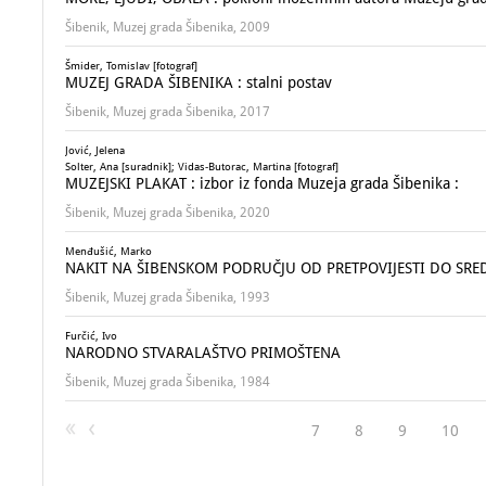
Šibenik, Muzej grada Šibenika, 2009
Šmider, Tomislav [fotograf]
MUZEJ GRADA ŠIBENIKA : stalni postav
Šibenik, Muzej grada Šibenika, 2017
Jović, Jelena
Solter, Ana [suradnik]; Vidas-Butorac, Martina [fotograf]
MUZEJSKI PLAKAT : izbor iz fonda Muzeja grada Šibenika :
Šibenik, Muzej grada Šibenika, 2020
Menđušić, Marko
NAKIT NA ŠIBENSKOM PODRUČJU OD PRETPOVIJESTI DO SRED
Šibenik, Muzej grada Šibenika, 1993
Furčić, Ivo
NARODNO STVARALAŠTVO PRIMOŠTENA
Šibenik, Muzej grada Šibenika, 1984
7
8
9
10