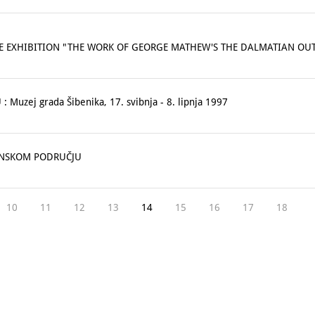
E EXHIBITION "THE WORK OF GEORGE MATHEW'S THE DALMATIAN OUT
Muzej grada Šibenika, 17. svibnja - 8. lipnja 1997
BENSKOM PODRUČJU
10
11
12
13
14
15
16
17
18