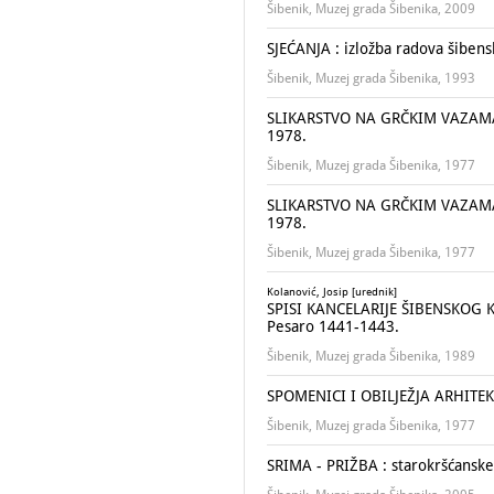
Šibenik, Muzej grada Šibenika, 2009
SJEĆANJA : izložba radova šiben
Šibenik, Muzej grada Šibenika, 1993
SLIKARSTVO NA GRČKIM VAZAMA J
1978.
Šibenik, Muzej grada Šibenika, 1977
SLIKARSTVO NA GRČKIM VAZAMA J
1978.
Šibenik, Muzej grada Šibenika, 1977
Kolanović, Josip [urednik]
SPISI KANCELARIJE ŠIBENSKOG K
Pesaro 1441-1443.
Šibenik, Muzej grada Šibenika, 1989
SPOMENICI I OBILJEŽJA ARHITEKT
Šibenik, Muzej grada Šibenika, 1977
SRIMA - PRIŽBA : starokršćanske