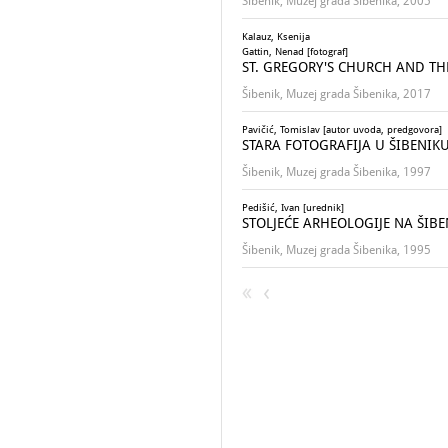
Šibenik, Muzej grada Šibenika, 2005
Kalauz, Ksenija
Gattin, Nenad [fotograf]
ST. GREGORY'S CHURCH AND TH
Šibenik, Muzej grada Šibenika, 2017
Pavičić, Tomislav [autor uvoda, predgovora]
STARA FOTOGRAFIJA U ŠIBENIKU : 
Šibenik, Muzej grada Šibenika, 1997
Pedišić, Ivan [urednik]
STOLJEĆE ARHEOLOGIJE NA ŠI
Šibenik, Muzej grada Šibenika, 1995