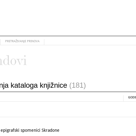
PRETRAŽIVANJE PRINOVA
ndovi
anja kataloga knjižnice
(181)
GODI
 epigrafski spomenici Skradone