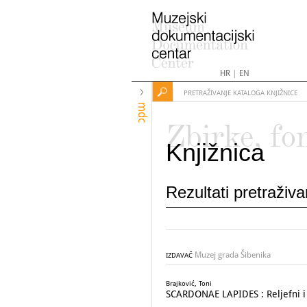
HR
|
EN
PRETRAŽIVANJE KATALOGA KNJIŽNICE
mdc
Zbirke, fo
Knjižnica
Rezultati pretraživ
Muzej grada Šibenika
IZDAVAČ
Brajković, Toni
SCARDONAE LAPIDES : Reljefni i