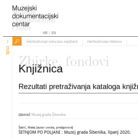
HR
|
EN
PRETRAŽIVANJE KATALOGA KNJIŽNICE
PRETRAŽIVANJE PRINOVA
mdc
Zbirke, fondovi
Knjižnica
Rezultati pretraživanja kataloga knji
Muzej grada Šibenika
IZDAVAČ
Šabić, Matej [autor uvoda, predgovora]
ŠETNJOM PO POLJANI : Muzej grada Šibenika, lipanj 2020.