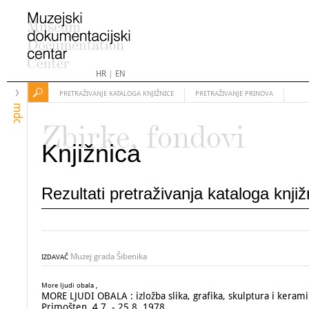
HR
|
EN
PRETRAŽIVANJE KATALOGA KNJIŽNICE
PRETRAŽIVANJE PRINOVA
mdc
Zbirke, fondovi
Knjižnica
Rezultati pretraživanja kataloga knji
Muzej grada Šibenika
IZDAVAČ
More ljudi obala ,
MORE LJUDI OBALA : izložba slika, grafika, skulptura i kerami
Primošten, 4.7. - 25.8. 1978.