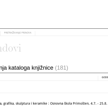
PRETRAŽIVANJE PRINOVA
ndovi
anja kataloga knjižnice
(181)
GODI
, grafika, skulptura i keramike : Osnovna škola Primošten, 4.7. - 25.8