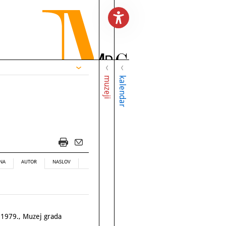
muzeji
kalendar
NA
AUTOR
NASLOV
. 1979., Muzej grada