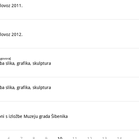
lovoz 2011.
lovoz 2012.
dgovora]
 slika, grafika, skulptura
 slika, grafika, skulptura
i s izložbe Muzeju grada Šibenika
6
7
8
9
10
11
12
13
14