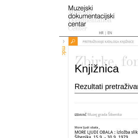
HR
|
EN
PRETRAŽIVANJE KATALOGA KNJIŽNICE
mdc
Zbirke, fo
Knjižnica
Rezultati pretraživ
Muzej grada Šibenika
IZDAVAČ
More ljudi obala ,
MORE LJUDI OBALA : izložba slika
Šibenika, 15.9. - 30.9. 1979.