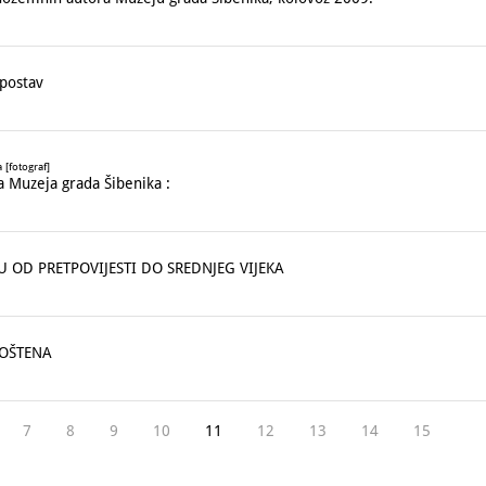
postav
 [fotograf]
a Muzeja grada Šibenika :
 OD PRETPOVIJESTI DO SREDNJEG VIJEKA
OŠTENA
7
8
9
10
11
12
13
14
15