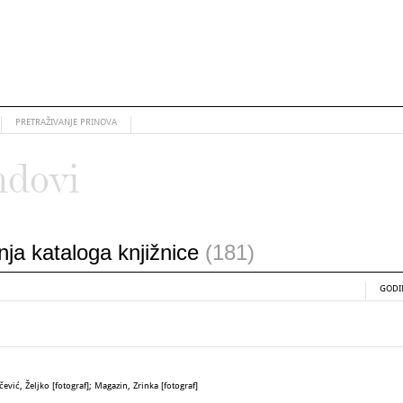
PRETRAŽIVANJE PRINOVA
ndovi
anja kataloga knjižnice
(181)
GODI
ević, Željko [fotograf]; Magazin, Zrinka [fotograf]