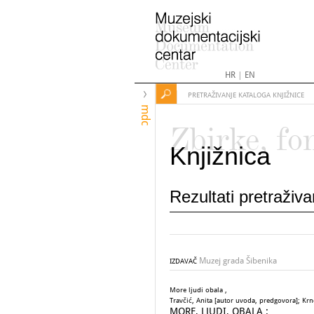
HR
|
EN
PRETRAŽIVANJE KATALOGA KNJIŽNICE
mdc
Zbirke, fo
Knjižnica
Rezultati pretraživ
Muzej grada Šibenika
IZDAVAČ
More ljudi obala ,
Travčić, Anita [autor uvoda, predgovora]; Krnč
MORE, LJUDI, OBALA :