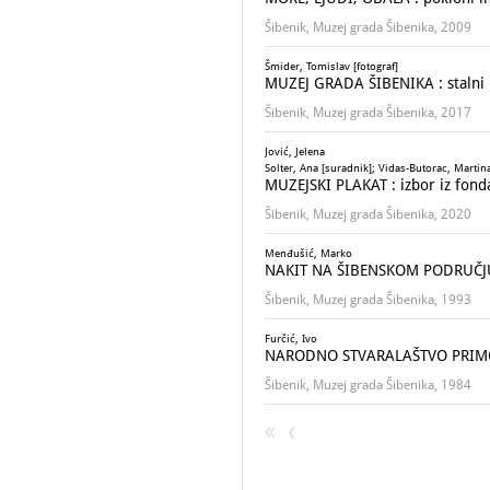
Šibenik, Muzej grada Šibenika, 2009
Šmider, Tomislav [fotograf]
MUZEJ GRADA ŠIBENIKA : stalni 
Šibenik, Muzej grada Šibenika, 2017
Jović, Jelena
Solter, Ana [suradnik]; Vidas-Butorac, Martina
MUZEJSKI PLAKAT : izbor iz fond
Šibenik, Muzej grada Šibenika, 2020
Menđušić, Marko
NAKIT NA ŠIBENSKOM PODRUČJU
Šibenik, Muzej grada Šibenika, 1993
Furčić, Ivo
NARODNO STVARALAŠTVO PRIM
Šibenik, Muzej grada Šibenika, 1984