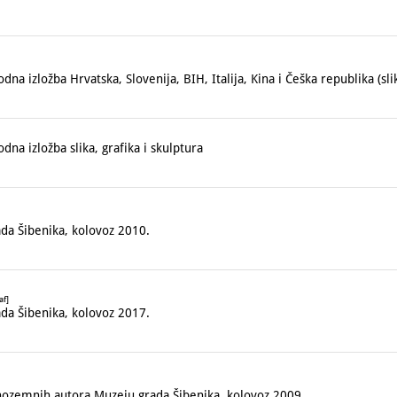
izložba Hrvatska, Slovenija, BIH, Italija, Kina i Češka republika (slika
a izložba slika, grafika i skulptura
da Šibenika, kolovoz 2010.
af]
da Šibenika, kolovoz 2017.
nozemnih autora Muzeju grada Šibenika, kolovoz 2009.