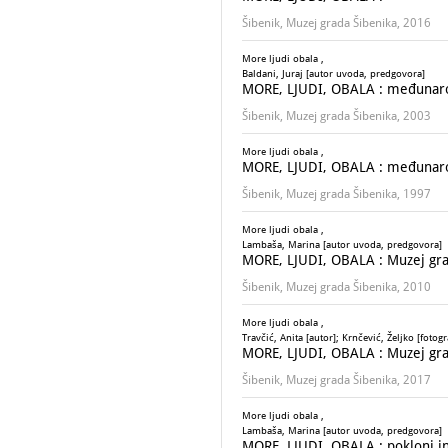
Šibenik, Muzej grada Šibenika, 2016
More ljudi obala ,
Baldani, Juraj [autor uvoda, predgovora]
MORE, LJUDI, OBALA : međunarodna 
Šibenik, Muzej grada Šibenika, 2003
More ljudi obala ,
MORE, LJUDI, OBALA : međunarodn
Šibenik, Muzej grada Šibenika, 1997
More ljudi obala ,
Lambaša, Marina [autor uvoda, predgovora]
MORE, LJUDI, OBALA : Muzej gra
Šibenik, Muzej grada Šibenika, 2010
More ljudi obala ,
Travčić, Anita [autor]; Krnčević, Željko [fotogr
MORE, LJUDI, OBALA : Muzej gra
Šibenik, Muzej grada Šibenika, 2017
More ljudi obala ,
Lambaša, Marina [autor uvoda, predgovora]
MORE, LJUDI, OBALA : pokloni i