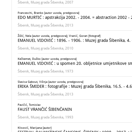
Šibenik, Muzej grada Šibenika, 2007
Franceschi, Branko [autor uvoda, predgovora]
EDO MURTIĆ : apstrakcija 2002. - 2004. = abstraction 2002 -
Šibenik, Muzej grada Šibenika, 2013
Žižić, Nela [autor uvoda, predgovora]; Vranić, Goran [fotograf]
EMANUEL VIDOVIĆ : 1896. - 1906. : Muzej grada Šibenika, 4. o
Šibenik, Muzej grada Šibenika, 2010
Kečkemet, Duško [autor uvoda, predgovora]
EMANUEL VIDOVIĆ : u spomen 20. obljetnice umjetnikove smrt
Šibenik, Muzej grada Šibenika, 1973
Slavica Gabout, Višnja [autor uvoda, predgovora]
ERIKA ŠMIDER : fotografije : Muzej grada Šibenika, 16.5. - 4.
Šibenik, Muzej grada Šibenika, 2013
Pavičić, Tomislav
FAUST VRANČIĆ ŠIBENČANIN
Šibenik, Muzej grada Šibenika, 1993
Klisović, Marijana [autor]