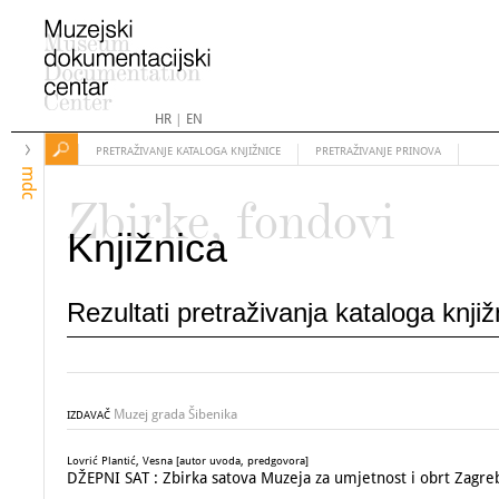
HR
|
EN
PRETRAŽIVANJE KATALOGA KNJIŽNICE
PRETRAŽIVANJE PRINOVA
mdc
Zbirke, fondovi
Knjižnica
Rezultati pretraživanja kataloga knji
Muzej grada Šibenika
IZDAVAČ
Lovrić Plantić, Vesna [autor uvoda, predgovora]
DŽEPNI SAT : Zbirka satova Muzeja za umjetnost i obrt Zagreb