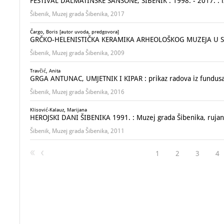
FESTIVAL DALMATINSKE ŠANSONE, ŠIBENIK : 1998. - 2017. : i
Šibenik, Muzej grada Šibenika, 2017
Čargo, Boris [autor uvoda, predgovora]
GRČKO-HELENISTIČKA KERAMIKA ARHEOLOŠKOG MUZEJA U SPLI
Šibenik, Muzej grada Šibenika, 2009
Travčić, Anita
GRGA ANTUNAC, UMJETNIK I KIPAR : prikaz radova iz fundusa 
Šibenik, Muzej grada Šibenika, 2016
Klisović-Kalauz, Marijana
HEROJSKI DANI ŠIBENIKA 1991. : Muzej grada Šibenika, rujan
Šibenik, Muzej grada Šibenika, 2011
1
2
3
4